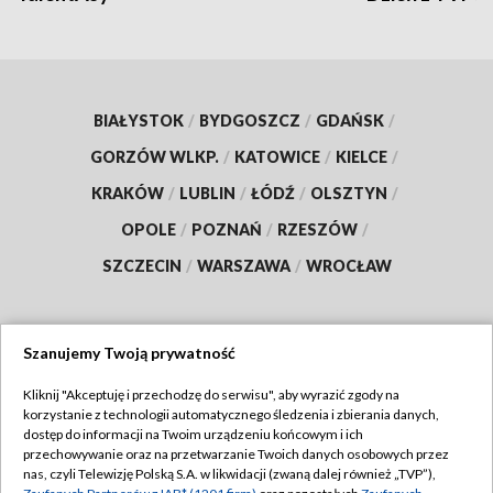
BIAŁYSTOK
/
BYDGOSZCZ
/
GDAŃSK
/
GORZÓW WLKP.
/
KATOWICE
/
KIELCE
/
KRAKÓW
/
LUBLIN
/
ŁÓDŹ
/
OLSZTYN
/
OPOLE
/
POZNAŃ
/
RZESZÓW
/
SZCZECIN
/
WARSZAWA
/
WROCŁAW
Szanujemy Twoją prywatność
Dołącz do nas:
Kliknij "Akceptuję i przechodzę do serwisu", aby wyrazić zgody na
korzystanie z technologii automatycznego śledzenia i zbierania danych,
TVP
dostęp do informacji na Twoim urządzeniu końcowym i ich
Abonament TVP
przechowywanie oraz na przetwarzanie Twoich danych osobowych przez
Regulamin TVP
nas, czyli Telewizję Polską S.A. w likwidacji (zwaną dalej również „TVP”),
Emisja w TVP