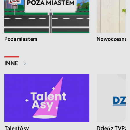
Poza miastem
Nowoczesna 
INNE
TalentAsy
Dzień z TVP3