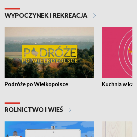
WYPOCZYNEK I REKREACJA
Podróże po Wielkopolsce
Kuchnia w ka
ROLNICTWO I WIEŚ