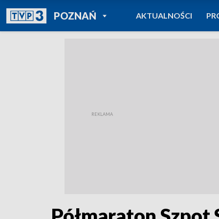
POWRÓT DO
POZNAŃ
AKTUALNOŚCI
PR
TVP REGIONY
Półmaraton Szpot 