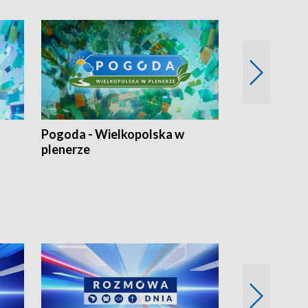
Pogoda - Wielkopolska w
Eko prognoza
plenerze