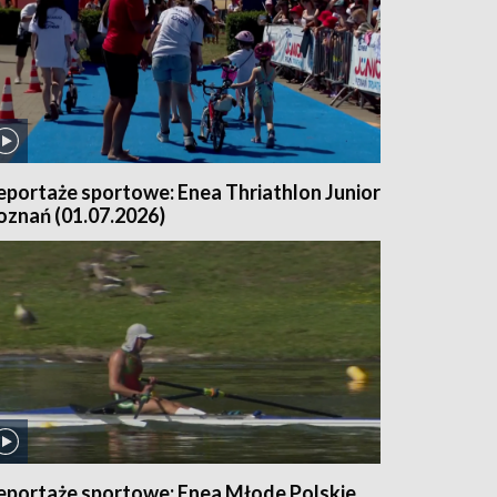
eportaże sportowe: Enea Thriathlon Junior
oznań (01.07.2026)
eportaże sportowe: Enea Młode Polskie