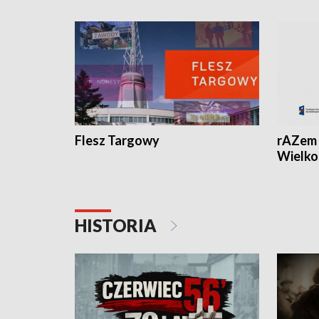
Flesz Targowy
rAZem 
Wielko
HISTORIA