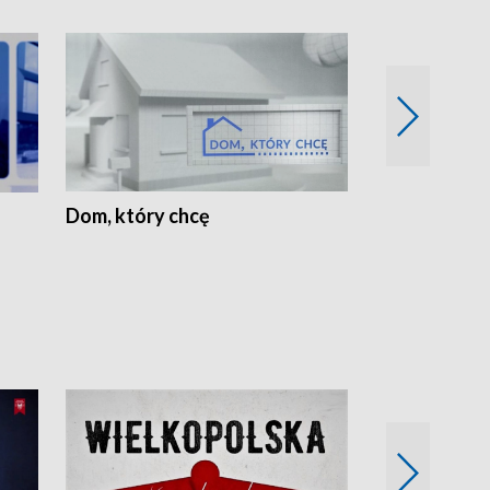
Dom, który chcę
Biznes Wielk