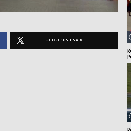
UDOSTĘPNIJ NA X
R
P
R