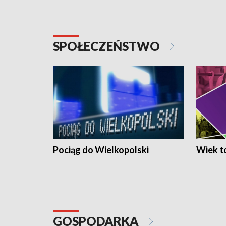
SPOŁECZEŃSTWO
Pociąg do Wielkopolski
Wiek to
GOSPODARKA