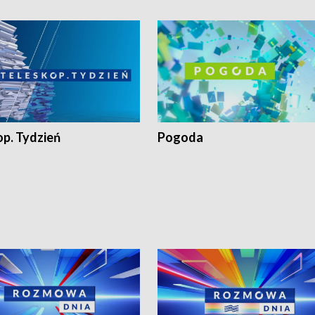
op. Tydzień
Pogoda