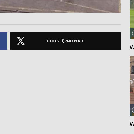
UDOSTĘPNIJ NA X
W
W