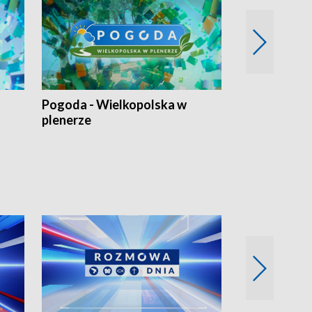
Pogoda - Wielkopolska w
Eko prognoza
plenerze