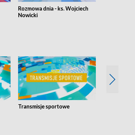
Rozmowa dnia - ks. Wojciech
Euro Fakty
Nowicki
Transmisje sportowe
Reportaże s