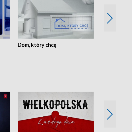
Dom, który chcę
Biznes Wielk