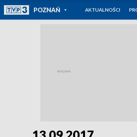
POWRÓT DO
POZNAŃ
AKTUALNOŚCI
PR
TVP REGIONY
13.09.2017