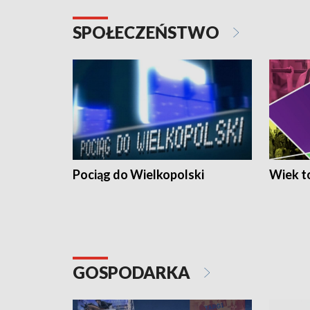
SPOŁECZEŃSTWO
Pociąg do Wielkopolski
Wiek to
GOSPODARKA