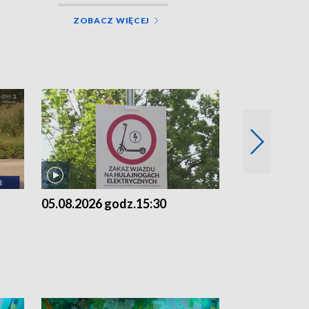
ZOBACZ WIĘCEJ
05.08.2026 godz.15:30
04.08.2026 g