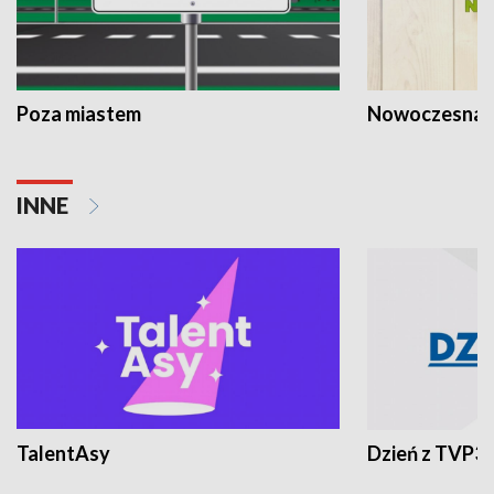
Poza miastem
Nowoczesna 
INNE
TalentAsy
Dzień z TVP3