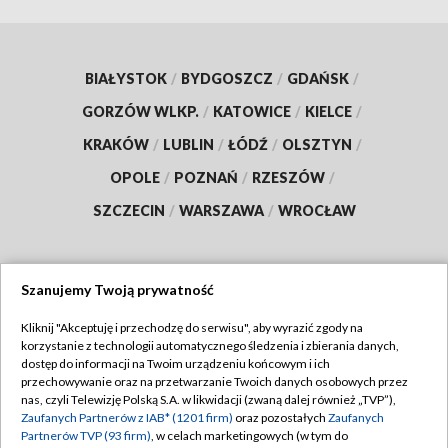
BIAŁYSTOK
/
BYDGOSZCZ
/
GDAŃSK
/
GORZÓW WLKP.
/
KATOWICE
/
KIELCE
/
KRAKÓW
/
LUBLIN
/
ŁÓDŹ
/
OLSZTYN
/
OPOLE
/
POZNAŃ
/
RZESZÓW
/
SZCZECIN
/
WARSZAWA
/
WROCŁAW
Szanujemy Twoją prywatność
Dołącz do nas:
Kliknij "Akceptuję i przechodzę do serwisu", aby wyrazić zgody na
korzystanie z technologii automatycznego śledzenia i zbierania danych,
TVP
dostęp do informacji na Twoim urządzeniu końcowym i ich
Abonament TVP
przechowywanie oraz na przetwarzanie Twoich danych osobowych przez
Regulamin TVP
nas, czyli Telewizję Polską S.A. w likwidacji (zwaną dalej również „TVP”),
Emisja w TVP
Zaufanych Partnerów z IAB* (1201 firm)
oraz pozostałych
Zaufanych
Polityka prywatności
Partnerów TVP (93 firm)
, w celach marketingowych (w tym do
Centrum informacji TVP