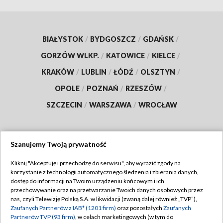
BIAŁYSTOK
/
BYDGOSZCZ
/
GDAŃSK
/
GORZÓW WLKP.
/
KATOWICE
/
KIELCE
/
KRAKÓW
/
LUBLIN
/
ŁÓDŹ
/
OLSZTYN
/
OPOLE
/
POZNAŃ
/
RZESZÓW
/
SZCZECIN
/
WARSZAWA
/
WROCŁAW
Szanujemy Twoją prywatność
Dołącz do nas:
Kliknij "Akceptuję i przechodzę do serwisu", aby wyrazić zgody na
korzystanie z technologii automatycznego śledzenia i zbierania danych,
TVP
dostęp do informacji na Twoim urządzeniu końcowym i ich
Abonament TVP
przechowywanie oraz na przetwarzanie Twoich danych osobowych przez
Regulamin TVP
nas, czyli Telewizję Polską S.A. w likwidacji (zwaną dalej również „TVP”),
Emisja w TVP
Zaufanych Partnerów z IAB* (1201 firm)
oraz pozostałych
Zaufanych
Polityka prywatności
Partnerów TVP (93 firm)
, w celach marketingowych (w tym do
Centrum informacji TVP