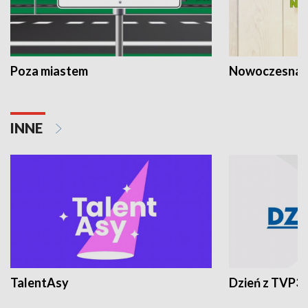
Poza miastem
Nowoczesna 
INNE
TalentAsy
Dzień z TVP3