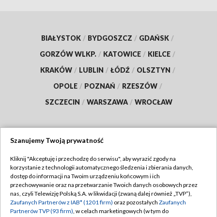
BIAŁYSTOK
/
BYDGOSZCZ
/
GDAŃSK
/
GORZÓW WLKP.
/
KATOWICE
/
KIELCE
/
KRAKÓW
/
LUBLIN
/
ŁÓDŹ
/
OLSZTYN
/
OPOLE
/
POZNAŃ
/
RZESZÓW
/
SZCZECIN
/
WARSZAWA
/
WROCŁAW
Szanujemy Twoją prywatność
Dołącz do nas:
Kliknij "Akceptuję i przechodzę do serwisu", aby wyrazić zgody na
korzystanie z technologii automatycznego śledzenia i zbierania danych,
TVP
dostęp do informacji na Twoim urządzeniu końcowym i ich
Abonament TVP
przechowywanie oraz na przetwarzanie Twoich danych osobowych przez
Regulamin TVP
nas, czyli Telewizję Polską S.A. w likwidacji (zwaną dalej również „TVP”),
Emisja w TVP
Zaufanych Partnerów z IAB* (1201 firm)
oraz pozostałych
Zaufanych
Polityka prywatności
Partnerów TVP (93 firm)
, w celach marketingowych (w tym do
Centrum informacji TVP