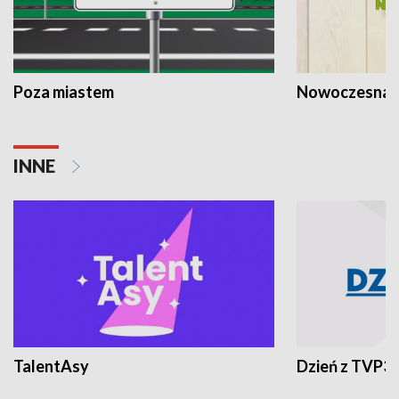
Poza miastem
Nowoczesna 
INNE
TalentAsy
Dzień z TVP3