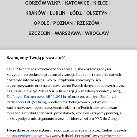
GORZÓW WLKP.
/
KATOWICE
/
KIELCE
/
KRAKÓW
/
LUBLIN
/
ŁÓDŹ
/
OLSZTYN
/
OPOLE
/
POZNAŃ
/
RZESZÓW
/
SZCZECIN
/
WARSZAWA
/
WROCŁAW
Szanujemy Twoją prywatność
Dołącz do nas:
Kliknij "Akceptuję i przechodzę do serwisu", aby wyrazić zgody na
korzystanie z technologii automatycznego śledzenia i zbierania danych,
TVP
dostęp do informacji na Twoim urządzeniu końcowym i ich
Abonament TVP
przechowywanie oraz na przetwarzanie Twoich danych osobowych przez
Regulamin TVP
nas, czyli Telewizję Polską S.A. w likwidacji (zwaną dalej również „TVP”),
Emisja w TVP
Zaufanych Partnerów z IAB* (1201 firm)
oraz pozostałych
Zaufanych
Polityka prywatności
Partnerów TVP (93 firm)
, w celach marketingowych (w tym do
Centrum informacji TVP
Moje zgody
zautomatyzowanego dopasowania reklam do Twoich zainteresowań i
mierzenia ich skuteczności) i pozostałych, które wskazujemy poniżej, a
Naziemna Telewizja Cyfrowa
Pomoc
także zgody na udostępnianie przez nas identyfikatora PPID do Google.
Sklep TVP
Biuro reklamy
Twoje dane osobowe zbierane podczas odwiedzania przez Ciebie naszych
Rada Programowa
poszczególnych serwisów
zwanych dalej „Portalem”, w tym informacje
Kontakt