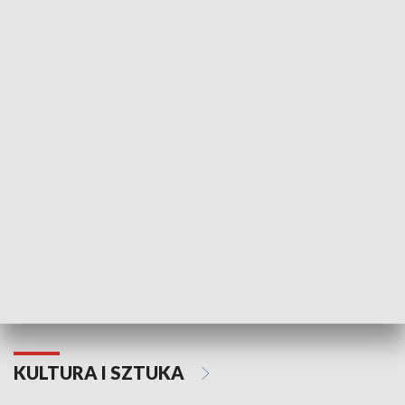
HISTORIA
70. rocznica Powstania
Narodowy Dzi
Poznańskiego Czerwca 1956 roku
Powstania Wi
KULTURA I SZTUKA