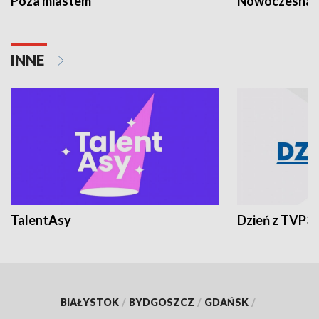
Poza miastem
Nowoczesna 
INNE
TalentAsy
Dzień z TVP3
BIAŁYSTOK
/
BYDGOSZCZ
/
GDAŃSK
/