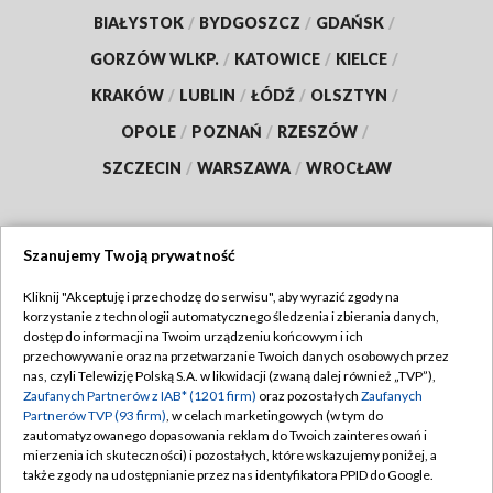
BIAŁYSTOK
/
BYDGOSZCZ
/
GDAŃSK
/
GORZÓW WLKP.
/
KATOWICE
/
KIELCE
/
KRAKÓW
/
LUBLIN
/
ŁÓDŹ
/
OLSZTYN
/
OPOLE
/
POZNAŃ
/
RZESZÓW
/
SZCZECIN
/
WARSZAWA
/
WROCŁAW
Szanujemy Twoją prywatność
Dołącz do nas:
Kliknij "Akceptuję i przechodzę do serwisu", aby wyrazić zgody na
korzystanie z technologii automatycznego śledzenia i zbierania danych,
TVP
dostęp do informacji na Twoim urządzeniu końcowym i ich
Abonament TVP
przechowywanie oraz na przetwarzanie Twoich danych osobowych przez
Regulamin TVP
nas, czyli Telewizję Polską S.A. w likwidacji (zwaną dalej również „TVP”),
Emisja w TVP
Zaufanych Partnerów z IAB* (1201 firm)
oraz pozostałych
Zaufanych
Polityka prywatności
Partnerów TVP (93 firm)
, w celach marketingowych (w tym do
Centrum informacji TVP
Moje zgody
zautomatyzowanego dopasowania reklam do Twoich zainteresowań i
mierzenia ich skuteczności) i pozostałych, które wskazujemy poniżej, a
Naziemna Telewizja Cyfrowa
Pomoc
także zgody na udostępnianie przez nas identyfikatora PPID do Google.