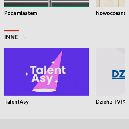
Poza miastem
Nowoczesna 
INNE
TalentAsy
Dzień z TVP3