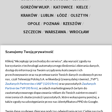
GORZÓW WLKP.
/
KATOWICE
/
KIELCE
/
KRAKÓW
/
LUBLIN
/
ŁÓDŹ
/
OLSZTYN
/
OPOLE
/
POZNAŃ
/
RZESZÓW
/
SZCZECIN
/
WARSZAWA
/
WROCŁAW
Szanujemy Twoją prywatność
Dołącz do nas:
Kliknij "Akceptuję i przechodzę do serwisu", aby wyrazić zgody na
korzystanie z technologii automatycznego śledzenia i zbierania danych,
TVP
dostęp do informacji na Twoim urządzeniu końcowym i ich
Abonament TVP
przechowywanie oraz na przetwarzanie Twoich danych osobowych przez
Regulamin TVP
nas, czyli Telewizję Polską S.A. w likwidacji (zwaną dalej również „TVP”),
Emisja w TVP
Zaufanych Partnerów z IAB* (1201 firm)
oraz pozostałych
Zaufanych
Polityka prywatności
Partnerów TVP (93 firm)
, w celach marketingowych (w tym do
Centrum informacji TVP
Moje zgody
zautomatyzowanego dopasowania reklam do Twoich zainteresowań i
mierzenia ich skuteczności) i pozostałych, które wskazujemy poniżej, a
Naziemna Telewizja Cyfrowa
Pomoc
także zgody na udostępnianie przez nas identyfikatora PPID do Google.
Sklep TVP
Biuro reklamy
Twoje dane osobowe zbierane podczas odwiedzania przez Ciebie naszych