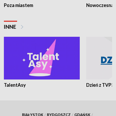
Poza miastem
Nowoczesna 
INNE
TalentAsy
Dzień z TVP3
BIAŁYSTOK
/
BYDGOSZCZ
/
GDAŃSK
/