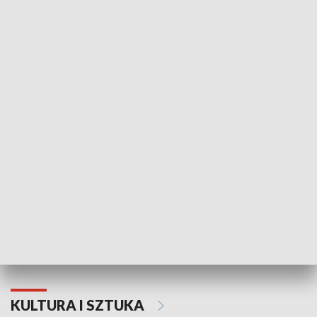
HISTORIA
70. rocznica Powstania
Narodowy Dzi
Poznańskiego Czerwca 1956 roku
Powstania Wi
KULTURA I SZTUKA