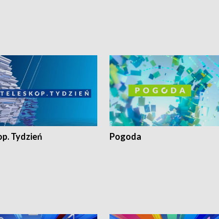
op. Tydzień
Pogoda