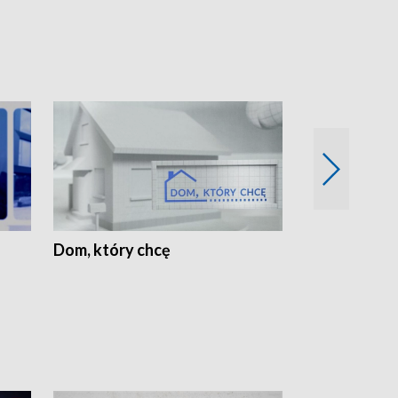
Dom, który chcę
Biznes Wielk