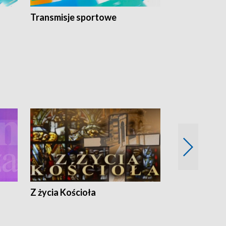
Transmisje sportowe
Reportaże s
Z życia Kościoła
Jak rozmawia