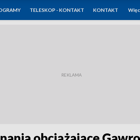
OGRAMY
TELESKOP - KONTAKT
KONTAKT
Więc
znania obciążające Gawr