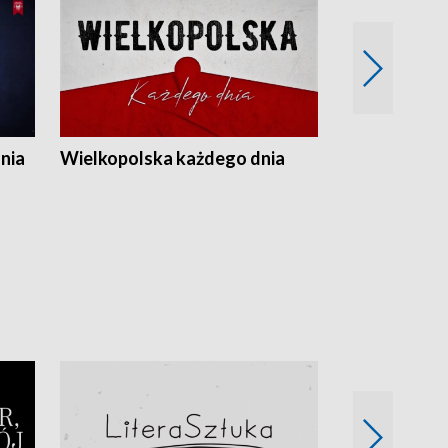
nia
Wielkopolska każdego dnia
Rozmowy z m