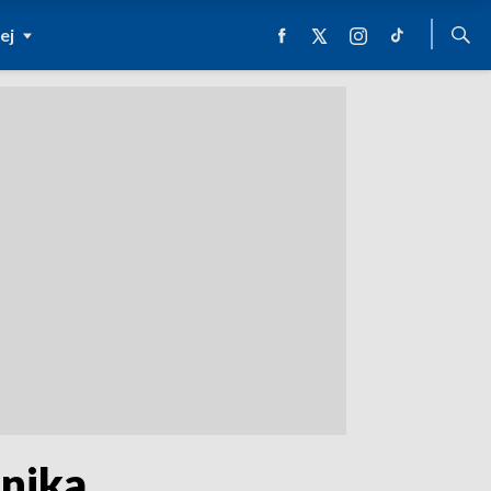
ej
onika