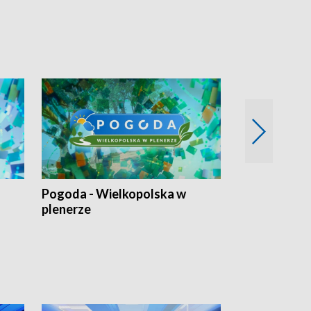
Pogoda - Wielkopolska w
Eko prognoza
plenerze