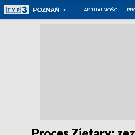
POWRÓT DO
POZNAŃ
AKTUALNOŚCI
PR
TVP REGIONY
Proces Ziętary: ze