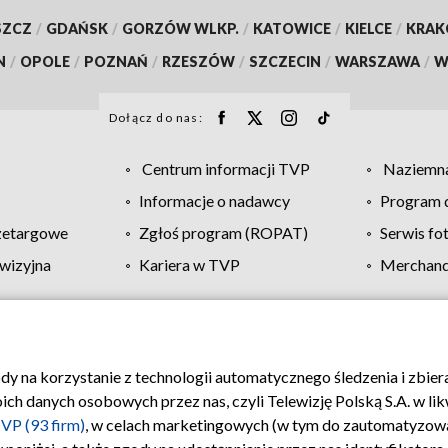
SZCZ
/
GDAŃSK
/
GORZÓW WLKP.
/
KATOWICE
/
KIELCE
/
KRA
N
/
OPOLE
/
POZNAŃ
/
RZESZÓW
/
SZCZECIN
/
WARSZAWA
/
W
Dołącz do nas:
Centrum informacji TVP
Naziemna
Informacje o nadawcy
Program d
zetargowe
Zgłoś program (ROPAT)
Serwis fo
wizyjna
Kariera w TVP
Merchandi
Polityka prywatności
Moje zgody
Pomoc
Biuro re
ody na korzystanie z technologii automatycznego śledzenia i zbie
 danych osobowych przez nas, czyli Telewizję Polską S.A. w likw
VP (93 firm)
, w celach marketingowych (w tym do zautomatyzow