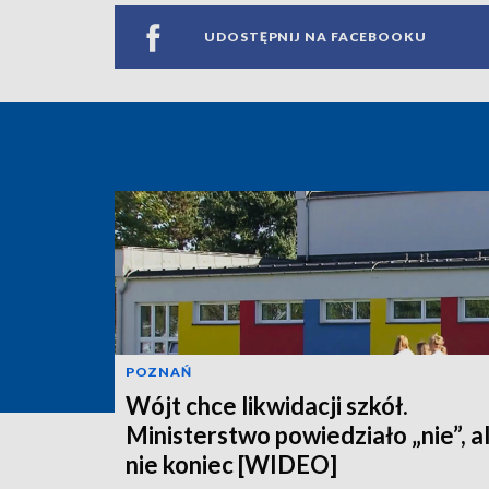
UDOSTĘPNIJ NA FACEBOOKU
POZNAŃ
Wójt chce likwidacji szkół.
Ministerstwo powiedziało „nie”, a
nie koniec [WIDEO]