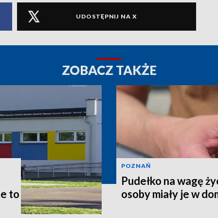
UDOSTĘPNIJ NA X
ZOBACZ TAKŻE
POZNAŃ
Pudełko na wagę życ
le to
osoby miały je w d