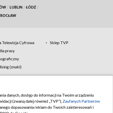
KÓW
/
LUBLIN
/
ŁÓDŹ
/
ROCŁAW
 Telewizja Cyfrowa
Sklep TVP
la prasy
tograficzny
sing (znaki)
klamy
Kontakt
rania danych, dostęp do informacji na Twoim urządzeniu
idacji (zwaną dalej również „TVP”),
Zaufanych Partnerów
anego dopasowania reklam do Twoich zainteresowań i