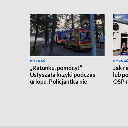
POZNAŃ
POZNA
„Ratunku, pomocy!”
Jak r
Usłyszała krzyki podczas
lub p
urlopu. Policjantka nie
OSP n
czekała
[WID