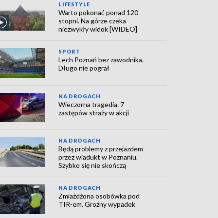
LIFESTYLE
Warto pokonać ponad 120
stopni. Na górze czeka
niezwykły widok [WIDEO]
SPORT
Lech Poznań bez zawodnika.
Długo nie pograł
NA DROGACH
Wieczorna tragedia. 7
zastępów straży w akcji
NA DROGACH
Będą problemy z przejazdem
przez wiadukt w Poznaniu.
Szybko się nie skończą
NA DROGACH
Zmiażdżona osobówka pod
TIR-em. Groźny wypadek