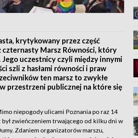
asta, krytykowany przez część
ż czternasty Marsz Równości, który
. Jego uczestnicy czyli między innymi
ci szli z hasłami równości i praw
rzeciwników ten marsz to zwykłe
przestrzeni publicznej na które się
. Mimo niepogody ulicami Poznania po raz 14
 był zwieńczeniem trwającego od kilku dni w
Dumy. Zdaniem organizatorów marszu,