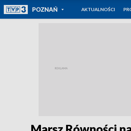
POWRÓT DO
POZNAŃ
AKTUALNOŚCI
PR
TVP REGIONY
Marsz Równości na