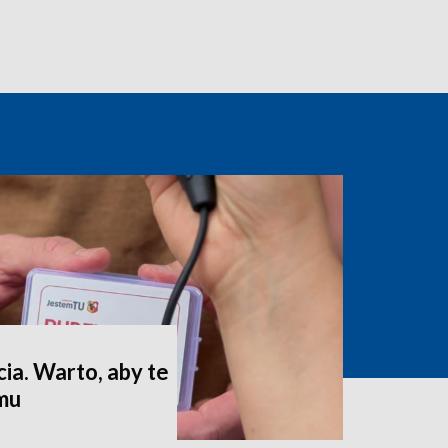
ia. Warto, aby te
omu