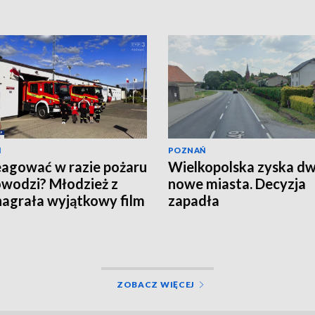
Ń
POZNAŃ
eagować w razie pożaru
Wielkopolska zyska d
owodzi? Młodzież z
nowe miasta. Decyzja
agrała wyjątkowy film
zapadła
EO]
ZOBACZ WIĘCEJ