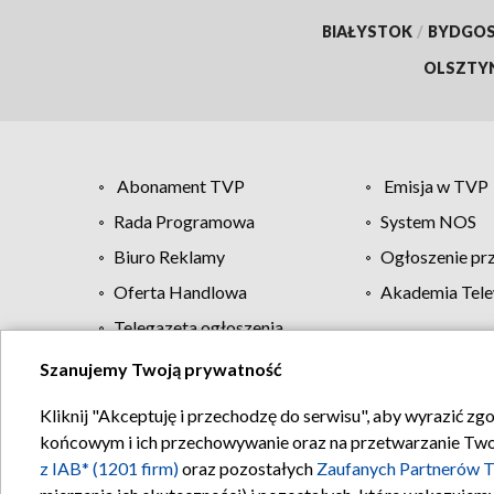
BIAŁYSTOK
/
BYDGO
OLSZTY
Abonament TVP
Emisja w TVP
Rada Programowa
System NOS
Biuro Reklamy
Ogłoszenie pr
Oferta Handlowa
Akademia Tele
Telegazeta ogłoszenia
Szanujemy Twoją prywatność
Regulamin TVP
Kliknij "Akceptuję i przechodzę do serwisu", aby wyrazić zg
końcowym i ich przechowywanie oraz na przetwarzanie Twoich
z IAB* (1201 firm)
oraz pozostałych
Zaufanych Partnerów T