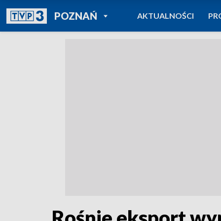
POWRÓT DO
POZNAŃ
AKTUALNOŚCI
PR
TVP REGIONY
Rośnie eksport w