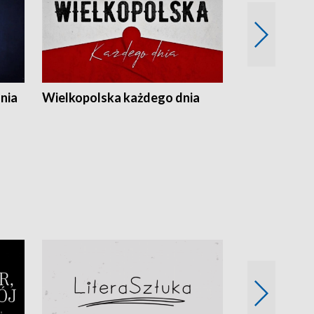
nia
Wielkopolska każdego dnia
Rozmowy z m