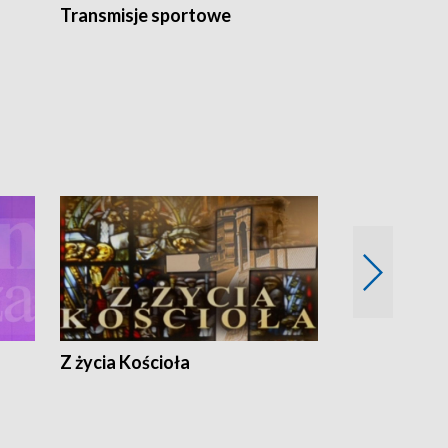
Transmisje sportowe
Reportaże s
Z życia Kościoła
Jak rozmawia