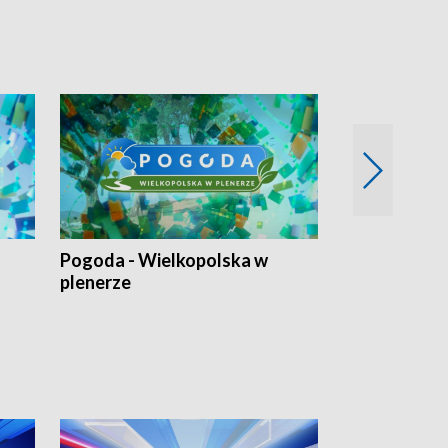
Pogoda - Wielkopolska w
Eko prognoza
plenerze