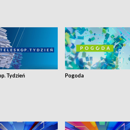
op. Tydzień
Pogoda