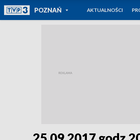
POWRÓT DO
POZNAŃ
AKTUALNOŚCI
PR
TVP REGIONY
25.09.2017 godz.2