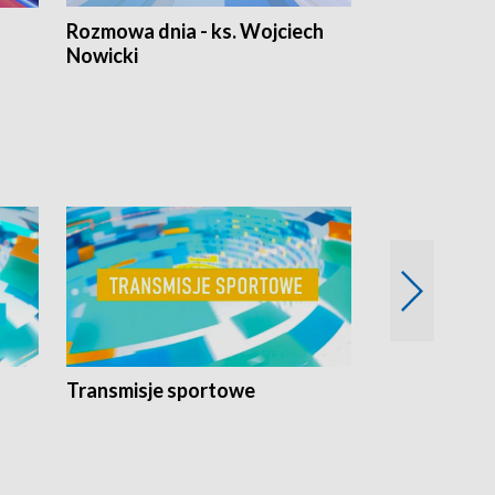
Rozmowa dnia - ks. Wojciech
Euro Fakty
Nowicki
Transmisje sportowe
Reportaże s