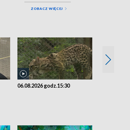
ZOBACZ WIĘCEJ
06.08.2026 godz.15:30
05.08.2026 g