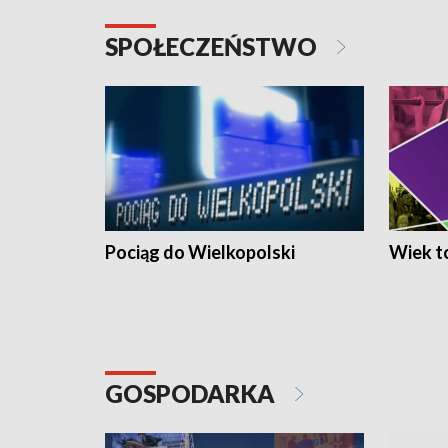
SPOŁECZEŃSTWO
Pociąg do Wielkopolski
Wiek to
GOSPODARKA