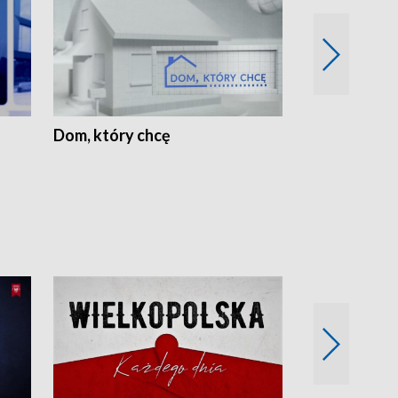
Dom, który chcę
Biznes Wielk