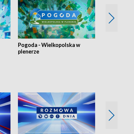
Pogoda - Wielkopolska w
Eko prognoza
plenerze