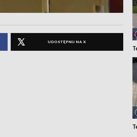
UDOSTĘPNIJ NA X
T
T