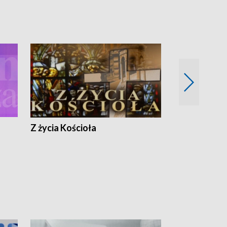
Z życia Kościoła
Jak rozmawia