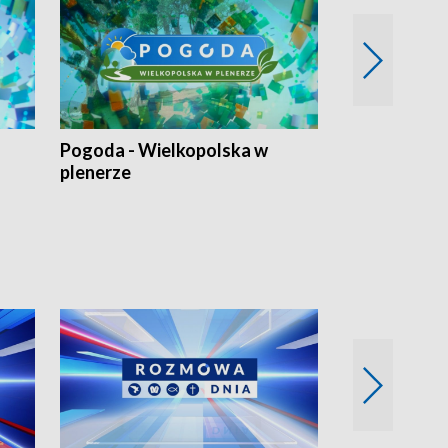
Pogoda - Wielkopolska w
Eko prognoza
plenerze