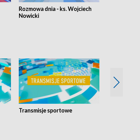
Rozmowa dnia - ks. Wojciech
Euro Fakty
Nowicki
Transmisje sportowe
Reportaże s