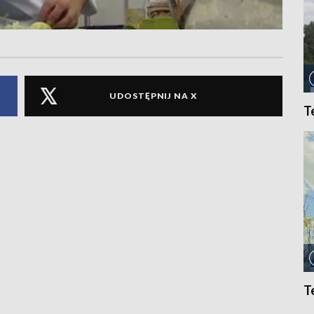
UDOSTĘPNIJ NA X
T
T