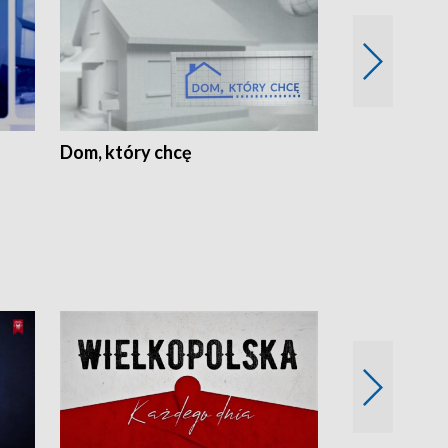
Dom, który chcę
Biznes Wielk