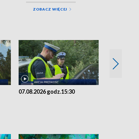
ZOBACZ WIĘCEJ
07.08.2026 godz.15:30
06.08.2026 g