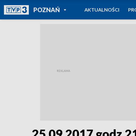
POWRÓT DO
POZNAŃ
AKTUALNOŚCI
PR
TVP REGIONY
25.09.2017 godz.2