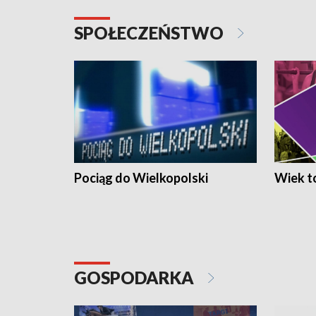
SPOŁECZEŃSTWO
Pociąg do Wielkopolski
Wiek to
GOSPODARKA