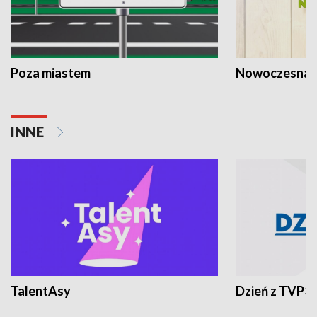
Poza miastem
Nowoczesna 
INNE
TalentAsy
Dzień z TVP3