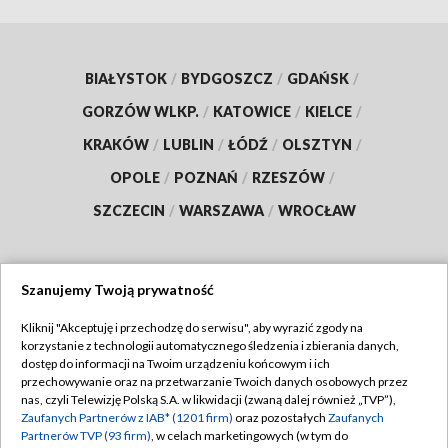
BIAŁYSTOK
/
BYDGOSZCZ
/
GDAŃSK
/
GORZÓW WLKP.
/
KATOWICE
/
KIELCE
/
KRAKÓW
/
LUBLIN
/
ŁÓDŹ
/
OLSZTYN
/
OPOLE
/
POZNAŃ
/
RZESZÓW
/
SZCZECIN
/
WARSZAWA
/
WROCŁAW
Szanujemy Twoją prywatność
Dołącz do nas:
Kliknij "Akceptuję i przechodzę do serwisu", aby wyrazić zgody na
korzystanie z technologii automatycznego śledzenia i zbierania danych,
TVP
dostęp do informacji na Twoim urządzeniu końcowym i ich
Abonament TVP
przechowywanie oraz na przetwarzanie Twoich danych osobowych przez
Regulamin TVP
nas, czyli Telewizję Polską S.A. w likwidacji (zwaną dalej również „TVP”),
Emisja w TVP
Zaufanych Partnerów z IAB* (1201 firm)
oraz pozostałych
Zaufanych
Polityka prywatności
Partnerów TVP (93 firm)
, w celach marketingowych (w tym do
Centrum informacji TVP