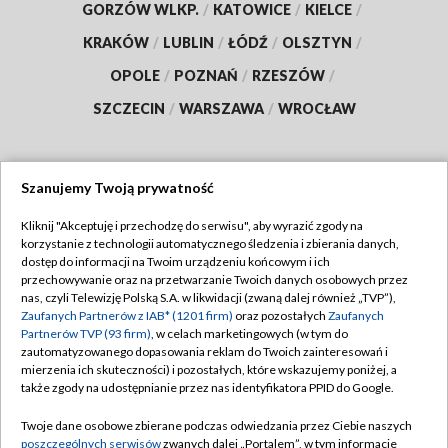
GORZÓW WLKP.
/
KATOWICE
/
KIELCE
/
KRAKÓW
/
LUBLIN
/
ŁÓDŹ
/
OLSZTYN
/
OPOLE
/
POZNAŃ
/
RZESZÓW
/
SZCZECIN
/
WARSZAWA
/
WROCŁAW
Szanujemy Twoją prywatność
Dołącz do nas:
Kliknij "Akceptuję i przechodzę do serwisu", aby wyrazić zgody na
korzystanie z technologii automatycznego śledzenia i zbierania danych,
TVP
dostęp do informacji na Twoim urządzeniu końcowym i ich
Abonament TVP
przechowywanie oraz na przetwarzanie Twoich danych osobowych przez
Regulamin TVP
nas, czyli Telewizję Polską S.A. w likwidacji (zwaną dalej również „TVP”),
Emisja w TVP
Zaufanych Partnerów z IAB* (1201 firm)
oraz pozostałych
Zaufanych
Polityka prywatności
Partnerów TVP (93 firm)
, w celach marketingowych (w tym do
Centrum informacji TVP
Moje zgody
zautomatyzowanego dopasowania reklam do Twoich zainteresowań i
mierzenia ich skuteczności) i pozostałych, które wskazujemy poniżej, a
Naziemna Telewizja Cyfrowa
Pomoc
także zgody na udostępnianie przez nas identyfikatora PPID do Google.
Sklep TVP
Biuro reklamy
Twoje dane osobowe zbierane podczas odwiedzania przez Ciebie naszych
Rada Programowa
poszczególnych serwisów
zwanych dalej „Portalem”, w tym informacje
Kontakt