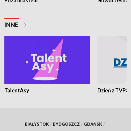
Poza miastem
Nowoczesna 
INNE
TalentAsy
Dzień z TVP3
BIAŁYSTOK
/
BYDGOSZCZ
/
GDAŃSK
/