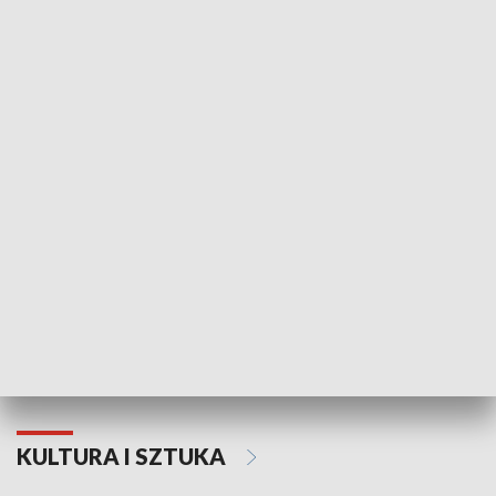
HISTORIA
70. rocznica Powstania
Narodowy Dzi
Poznańskiego Czerwca 1956 roku
Powstania Wi
KULTURA I SZTUKA