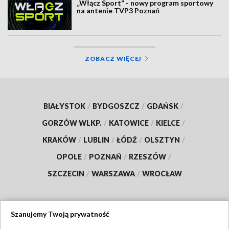
„Włącz Sport” - nowy program sportowy
na antenie TVP3 Poznań
ZOBACZ WIĘCEJ
BIAŁYSTOK
/
BYDGOSZCZ
/
GDAŃSK
/
GORZÓW WLKP.
/
KATOWICE
/
KIELCE
/
KRAKÓW
/
LUBLIN
/
ŁÓDŹ
/
OLSZTYN
/
OPOLE
/
POZNAŃ
/
RZESZÓW
/
SZCZECIN
/
WARSZAWA
/
WROCŁAW
Szanujemy Twoją prywatność
Dołącz do nas: