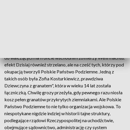
Ten płomień sięgający nieba był ostatnią rzeczą, jakiej
Niemcy spodziewali się w Kraju Warty, kraju, który uważali
już za swój. Choć rozpaliło go zaledwie kilkunastu polskich
konspiratorów, pożar przyniósł Niemcom więcej szkód, niż
cała armia. W nocy z 20 na 21 lutego 1942 roku członkowie
Polskiego Państwa Podziemnego podpalili magazyn z
ogromną ilością żywności i ciepłych ubrań, które miały trafić
do walczących na froncie wschodnim żołnierzy Wehrmachtu.
efekt Dzisiaj również strzelano, ale na cześć tych, którzy pod
okupacją tworzyli Polskie Państwo Podziemne. Jedną z
takich osób była Zofia Kosturkiewicz, prawdziwa
Dziewczyna z granatem", która w wieku 14 lat została
łączniczką. Chwilę grozy przeżyła, gdy pewnego razu niosła
kosz pełen granatów przykrytych ziemniakami. Ale Polskie
Państwo Podziemne to nie tylko organizacja wojskowa. To
niespotykane nigdzie indziej w historii tajne struktury,
podlegające rządowi Rzeczypospolitej na uchodźctwie,
obejmujące sądownictwo, administrację czy system