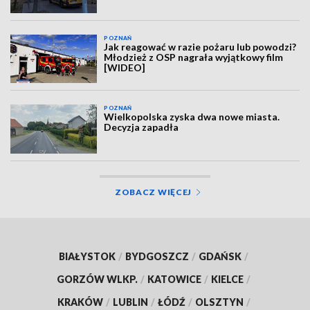
POZNAŃ
Jak reagować w razie pożaru lub powodzi?
Młodzież z OSP nagrała wyjątkowy film
[WIDEO]
POZNAŃ
Wielkopolska zyska dwa nowe miasta.
Decyzja zapadła
ZOBACZ WIĘCEJ
BIAŁYSTOK
/
BYDGOSZCZ
/
GDAŃSK
/
GORZÓW WLKP.
/
KATOWICE
/
KIELCE
/
KRAKÓW
/
LUBLIN
/
ŁÓDŹ
/
OLSZTYN
/