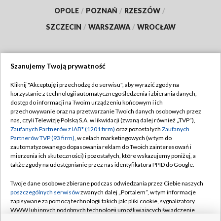
OPOLE
/
POZNAŃ
/
RZESZÓW
/
SZCZECIN
/
WARSZAWA
/
WROCŁAW
Szanujemy Twoją prywatność
Dołącz do nas:
Kliknij "Akceptuję i przechodzę do serwisu", aby wyrazić zgody na
korzystanie z technologii automatycznego śledzenia i zbierania danych,
TVP
dostęp do informacji na Twoim urządzeniu końcowym i ich
Abonament TVP
przechowywanie oraz na przetwarzanie Twoich danych osobowych przez
Regulamin TVP
nas, czyli Telewizję Polską S.A. w likwidacji (zwaną dalej również „TVP”),
Emisja w TVP
Polityka prywatności
Zaufanych Partnerów z IAB* (1201 firm)
oraz pozostałych
Zaufanych
Partnerów TVP (93 firm)
, w celach marketingowych (w tym do
Centrum informacji TVP
Moje zgody
zautomatyzowanego dopasowania reklam do Twoich zainteresowań i
mierzenia ich skuteczności) i pozostałych, które wskazujemy poniżej, a
Naziemna Telewizja Cyfrowa
Pomoc
także zgody na udostępnianie przez nas identyfikatora PPID do Google.
Sklep TVP
Biuro reklamy
Twoje dane osobowe zbierane podczas odwiedzania przez Ciebie naszych
Rada Programowa
Kontakt
poszczególnych serwisów
zwanych dalej „Portalem”, w tym informacje
zapisywane za pomocą technologii takich jak: pliki cookie, sygnalizatory
System NOS
WWW lub innych podobnych technologii umożliwiających świadczenie
dopasowanych i bezpiecznych usług, personalizację treści oraz reklam,