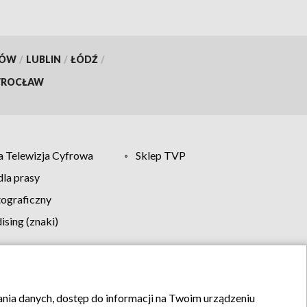
KÓW
/
LUBLIN
/
ŁÓDŹ
/
ROCŁAW
 Telewizja Cyfrowa
Sklep TVP
la prasy
tograficzny
sing (znaki)
klamy
Kontakt
rania danych, dostęp do informacji na Twoim urządzeniu