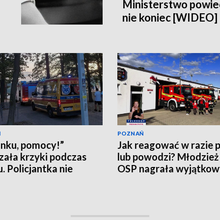
Ministerstwo powiedz
nie koniec [WIDEO]
Ń
POZNAŃ
nku, pomocy!”
Jak reagować w razie 
zała krzyki podczas
lub powodzi? Młodzież
u. Policjantka nie
OSP nagrała wyjątkowy
ła
[WIDEO]