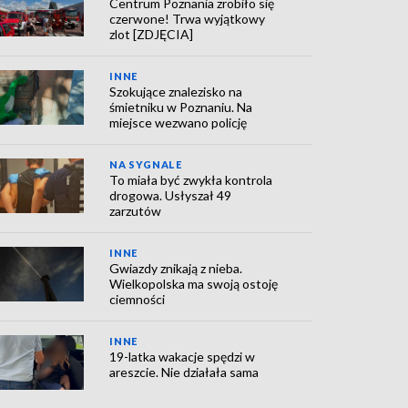
Centrum Poznania zrobiło się
czerwone! Trwa wyjątkowy
zlot [ZDJĘCIA]
INNE
Szokujące znalezisko na
śmietniku w Poznaniu. Na
miejsce wezwano policję
NA SYGNALE
To miała być zwykła kontrola
drogowa. Usłyszał 49
zarzutów
INNE
Gwiazdy znikają z nieba.
Wielkopolska ma swoją ostoję
ciemności
INNE
19-latka wakacje spędzi w
areszcie. Nie działała sama