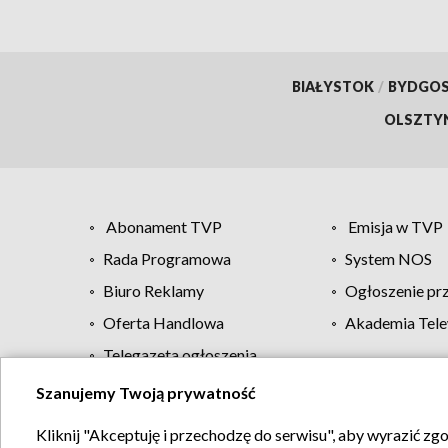
BIAŁYSTOK
/
BYDGO
OLSZTY
Abonament TVP
Emisja w TVP
Rada Programowa
System NOS
Biuro Reklamy
Ogłoszenie pr
Oferta Handlowa
Akademia Tele
Telegazeta ogłoszenia
Szanujemy Twoją prywatność
Regulamin TVP
Kliknij "Akceptuję i przechodzę do serwisu", aby wyrazić zg