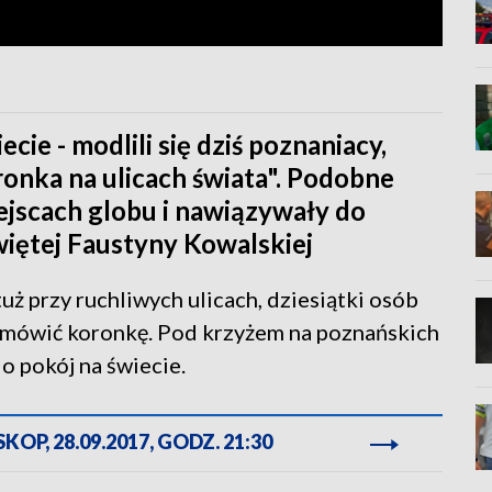
ecie - modlili się dziś poznaniacy,
oronka na ulicach świata". Podobne
ejscach globu i nawiązywały do
więtej Faustyny Kowalskiej
uż przy ruchliwych ulicach, dziesiątki osób
odmówić koronkę. Pod krzyżem na poznańskich
o pokój na świecie.
OP, 28.09.2017, GODZ. 21:30