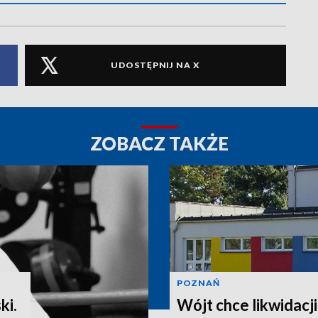
UDOSTĘPNIJ NA X
ZOBACZ TAKŻE
POZNAŃ
ki.
Wójt chce likwidacji