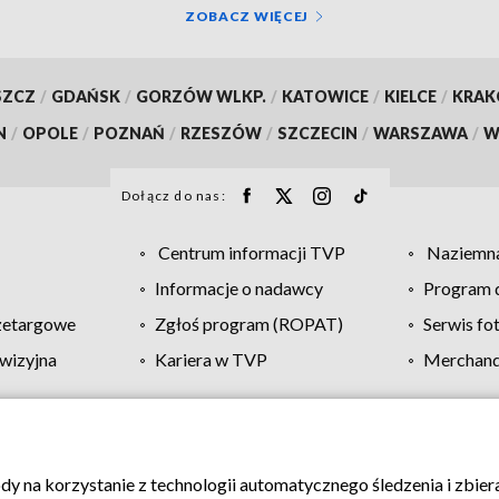
ZOBACZ WIĘCEJ
SZCZ
/
GDAŃSK
/
GORZÓW WLKP.
/
KATOWICE
/
KIELCE
/
KRA
N
/
OPOLE
/
POZNAŃ
/
RZESZÓW
/
SZCZECIN
/
WARSZAWA
/
W
Dołącz do nas:
Centrum informacji TVP
Naziemna
Informacje o nadawcy
Program d
zetargowe
Zgłoś program (ROPAT)
Serwis fo
wizyjna
Kariera w TVP
Merchandi
Polityka prywatności
Moje zgody
Pomoc
Biuro re
ody na korzystanie z technologii automatycznego śledzenia i zbie