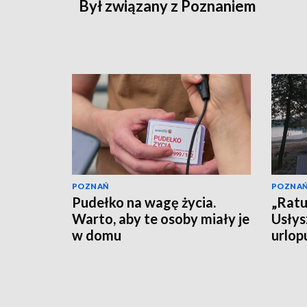
Był związany z Poznaniem
POZNAŃ
POZNA
Pudełko na wagę życia.
„Ratu
Warto, aby te osoby miały je
Usłys
w domu
urlop
czeka