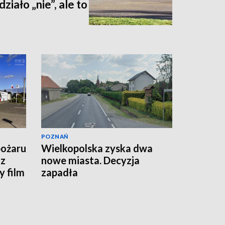
iało „nie”, ale to
POZNAŃ
pożaru
Wielkopolska zyska dwa
 z
nowe miasta. Decyzja
 film
zapadła