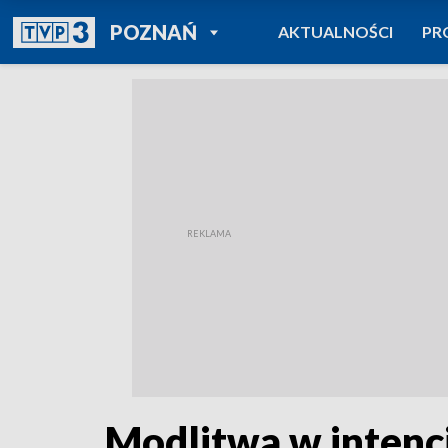
POWRÓT DO
POZNAŃ
AKTUALNOŚCI
PR
TVP REGIONY
Modlitwa w intencj