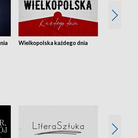
nia
Wielkopolska każdego dnia
Rozmowy z m