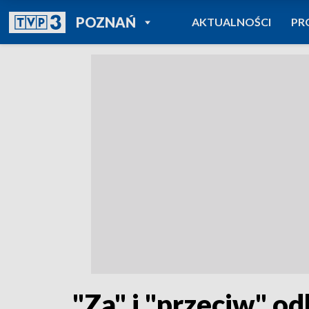
POWRÓT DO
POZNAŃ
AKTUALNOŚCI
PR
TVP REGIONY
"Za" i "przeciw" 