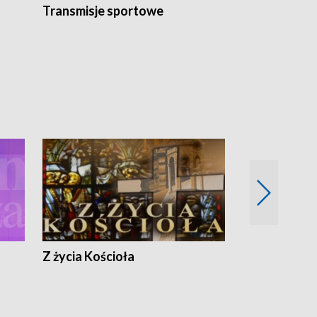
Transmisje sportowe
Reportaże s
Z życia Kościoła
Jak rozmawia