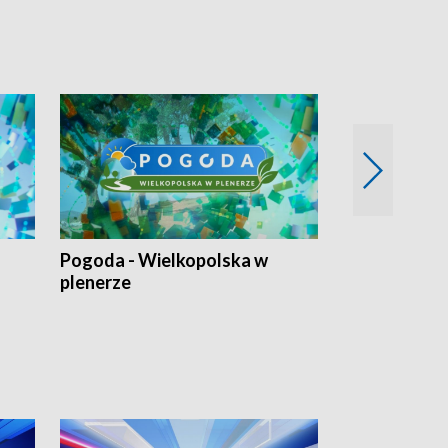
Pogoda - Wielkopolska w
Eko prognoza
plenerze