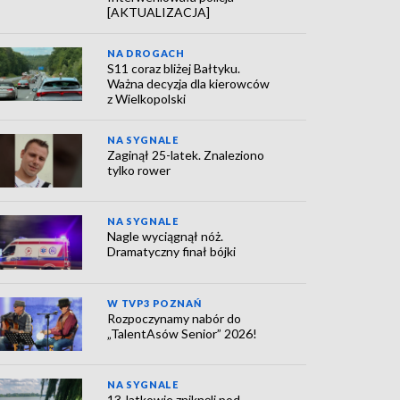
[AKTUALIZACJA]
NA DROGACH
S11 coraz bliżej Bałtyku.
Ważna decyzja dla kierowców
z Wielkopolski
NA SYGNALE
Zaginął 25-latek. Znaleziono
tylko rower
NA SYGNALE
Nagle wyciągnął nóż.
Dramatyczny finał bójki
W TVP3 POZNAŃ
Rozpoczynamy nabór do
„TalentAsów Senior” 2026!
NA SYGNALE
13-latkowie zniknęli pod