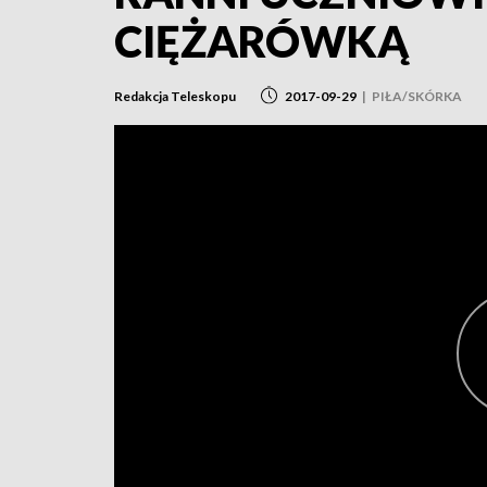
CIĘŻARÓWKĄ
Redakcja Teleskopu
2017-09-29
|
PIŁA/SKÓRKA