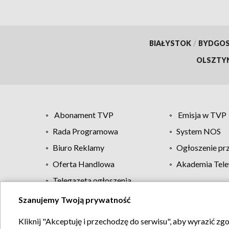
BIAŁYSTOK
/
BYDGO
OLSZTY
Abonament TVP
Emisja w TVP
Rada Programowa
System NOS
Biuro Reklamy
Ogłoszenie pr
Oferta Handlowa
Akademia Tele
Telegazeta ogłoszenia
Szanujemy Twoją prywatność
Regulamin TVP
Kliknij "Akceptuję i przechodzę do serwisu", aby wyrazić zg