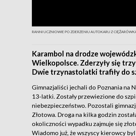
RANNI UCZNIOWIE PO ZDERZENIU AUTOKARU Z CIĘŻARÓWK
Karambol na drodze wojewódzki
Wielkopolsce. Zderzyły się trz
Dwie trzynastolatki trafiły do s
Gimnazjaliści jechali do Poznania na
13-latki. Zostały przewiezione do szpit
niebezpieczeństwo. Pozostali gimnazj
Złotowa. Droga na kilka godzin zosta
okoliczności wypadku zajmuje się zło
Wiadomo już, że wszyscy kierowcy byli