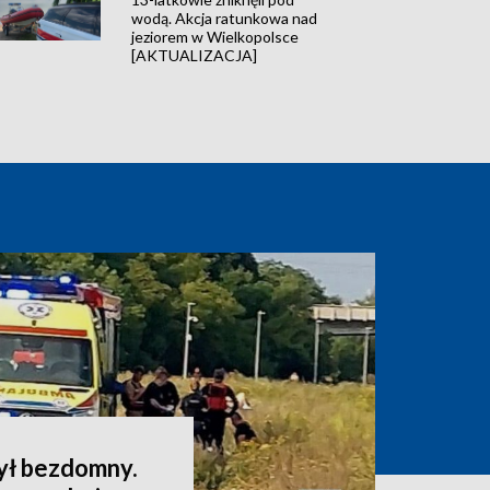
wodą. Akcja ratunkowa nad
jeziorem w Wielkopolsce
[AKTUALIZACJA]
ył bezdomny.