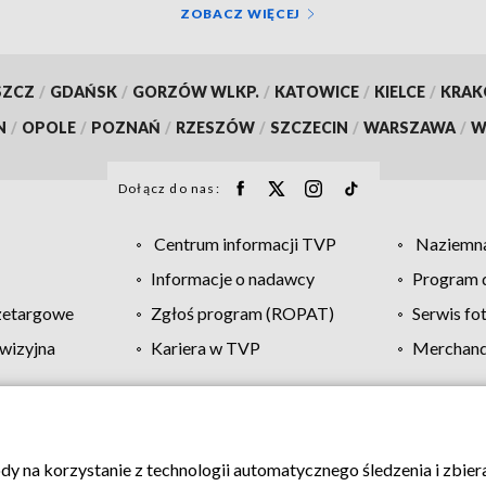
ZOBACZ WIĘCEJ
SZCZ
/
GDAŃSK
/
GORZÓW WLKP.
/
KATOWICE
/
KIELCE
/
KRA
N
/
OPOLE
/
POZNAŃ
/
RZESZÓW
/
SZCZECIN
/
WARSZAWA
/
W
Dołącz do nas:
Centrum informacji TVP
Naziemna
Informacje o nadawcy
Program d
zetargowe
Zgłoś program (ROPAT)
Serwis fo
wizyjna
Kariera w TVP
Merchandi
Polityka prywatności
Moje zgody
Pomoc
Biuro re
ody na korzystanie z technologii automatycznego śledzenia i zbie