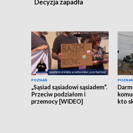
Decyzja zapadła
POZNAŃ
POZNA
„Sąsiad sąsiadowi sąsiadem”.
Darm
Przeciw podziałom i
komun
przemocy [WIDEO]
kto s