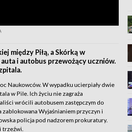
Ą
ej między Piłą, a Skórką w
y auta i autobus przewożący uczniów.
zpitala.
 Noc Naukowców. W wypadku ucierpiały dwie
ala w Pile. Ich życiu nie zagraża
aliści wrócili autobusem zastępczym do
ła zablokowana Wyjaśnianiem przyczyn i
towska policja pod nadzorem prokuratury.
 trzeźwi.