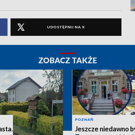
UDOSTĘPNIJ NA X
ZOBACZ TAKŻE
POZNAŃ
asta.
Jeszcze niedawno b