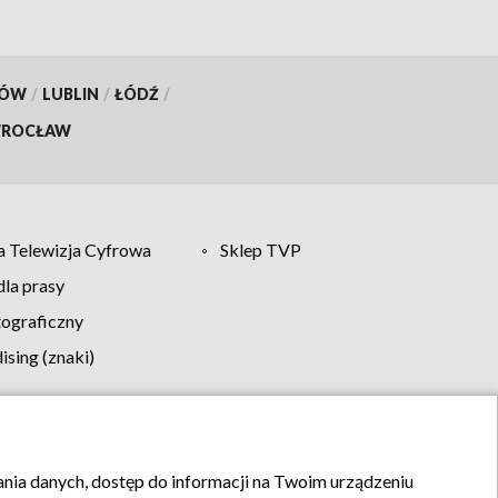
KÓW
/
LUBLIN
/
ŁÓDŹ
/
ROCŁAW
 Telewizja Cyfrowa
Sklep TVP
la prasy
tograficzny
sing (znaki)
klamy
Kontakt
rania danych, dostęp do informacji na Twoim urządzeniu