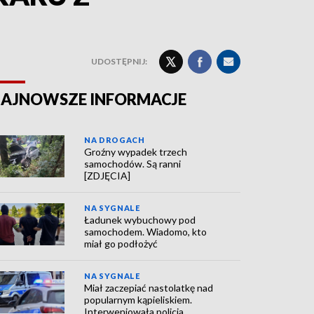
UDOSTĘPNIJ:
AJNOWSZE INFORMACJE
NA DROGACH
Groźny wypadek trzech
samochodów. Są ranni
[ZDJĘCIA]
NA SYGNALE
Ładunek wybuchowy pod
samochodem. Wiadomo, kto
miał go podłożyć
NA SYGNALE
Miał zaczepiać nastolatkę nad
popularnym kąpieliskiem.
Interweniowała policja