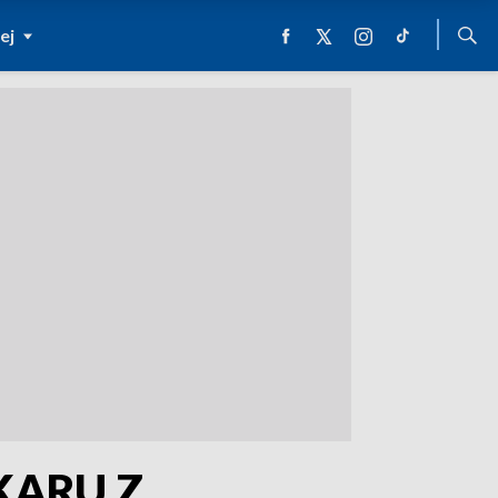
ej
KARU Z