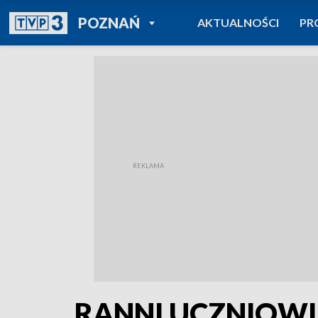
POWRÓT DO
POZNAŃ
AKTUALNOŚCI
PR
TVP REGIONY
RANNI UCZNIOWI