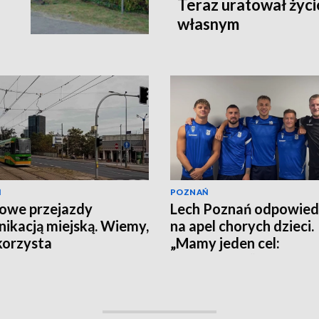
Teraz uratował życi
własnym
Ń
POZNAŃ
owe przejazdy
Lech Poznań odpowied
ikacją miejską. Wiemy,
na apel chorych dzieci.
korzysta
„Mamy jeden cel:
wygrywanie”