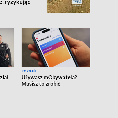
e, ryzykując
POZNAŃ
ział
Używasz mObywatela?
Musisz to zrobić