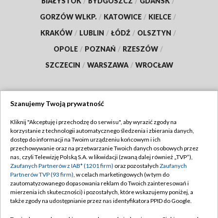
BIAŁYSTOK
/
BYDGOSZCZ
/
GDAŃSK
/
GORZÓW WLKP.
/
KATOWICE
/
KIELCE
/
KRAKÓW
/
LUBLIN
/
ŁÓDŹ
/
OLSZTYN
/
OPOLE
/
POZNAŃ
/
RZESZÓW
/
SZCZECIN
/
WARSZAWA
/
WROCŁAW
Szanujemy Twoją prywatność
Dołącz do nas:
Kliknij "Akceptuję i przechodzę do serwisu", aby wyrazić zgody na
korzystanie z technologii automatycznego śledzenia i zbierania danych,
TVP
dostęp do informacji na Twoim urządzeniu końcowym i ich
Abonament TVP
przechowywanie oraz na przetwarzanie Twoich danych osobowych przez
Regulamin TVP
nas, czyli Telewizję Polską S.A. w likwidacji (zwaną dalej również „TVP”),
Emisja w TVP
Zaufanych Partnerów z IAB* (1201 firm)
oraz pozostałych
Zaufanych
Polityka prywatności
Partnerów TVP (93 firm)
, w celach marketingowych (w tym do
Centrum informacji TVP
Moje zgody
zautomatyzowanego dopasowania reklam do Twoich zainteresowań i
mierzenia ich skuteczności) i pozostałych, które wskazujemy poniżej, a
Naziemna Telewizja Cyfrowa
Pomoc
także zgody na udostępnianie przez nas identyfikatora PPID do Google.
Sklep TVP
Biuro reklamy