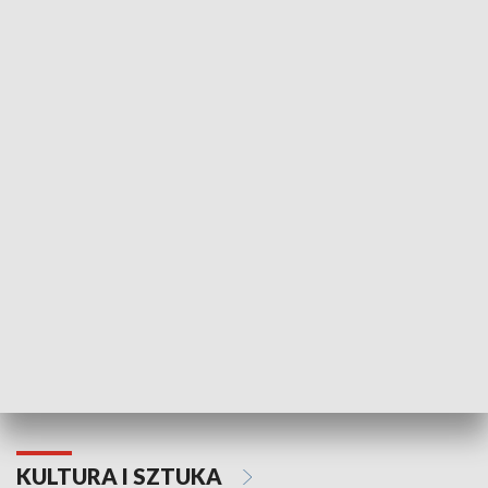
HISTORIA
70. rocznica Powstania
Narodowy Dzi
Poznańskiego Czerwca 1956 roku
Powstania Wi
KULTURA I SZTUKA