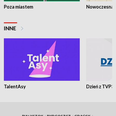
Poza miastem
Nowoczesna 
INNE
TalentAsy
Dzień z TVP3