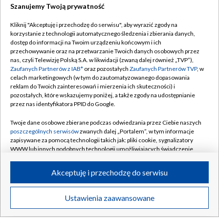
Szanujemy Twoją prywatność
BIAŁYSTOK
/
BYDGOSZCZ
/
GDAŃSK
/
Kliknij "Akceptuję i przechodzę do serwisu", aby wyrazić zgody na
GORZÓW WLKP.
/
KATOWICE
/
KIELCE
/
korzystanie z technologii automatycznego śledzenia i zbierania danych,
dostęp do informacji na Twoim urządzeniu końcowym i ich
KRAKÓW
/
LUBLIN
/
ŁÓDŹ
/
OLSZTYN
/
przechowywanie oraz na przetwarzanie Twoich danych osobowych przez
nas, czyli Telewizję Polską S.A. w likwidacji (zwaną dalej również „TVP”),
OPOLE
/
POZNAŃ
/
RZESZÓW
/
Zaufanych Partnerów z IAB*
oraz pozostałych
Zaufanych Partnerów TVP
, w
SZCZECIN
/
WARSZAWA
/
WROCŁAW
celach marketingowych (w tym do zautomatyzowanego dopasowania
reklam do Twoich zainteresowań i mierzenia ich skuteczności) i
pozostałych, które wskazujemy poniżej, a także zgody na udostępnianie
przez nas identyfikatora PPID do Google.
Twoje dane osobowe zbierane podczas odwiedzania przez Ciebie naszych
Dołącz do nas:
poszczególnych serwisów
zwanych dalej „Portalem”, w tym informacje
zapisywane za pomocą technologii takich jak: pliki cookie, sygnalizatory
TVP
WWW lub innych podobnych technologii umożliwiających świadczenie
dopasowanych i bezpiecznych usług, personalizację treści oraz reklam,
Abonament TVP
Regulamin TVP
udostępnianie funkcji mediów społecznościowych oraz analizowanie
Akceptuję i przechodzę do serwisu
ruchu w Internecie.
Emisja w TVP
Polityka prywatności
Centrum informacji TVP
Twoje dane osobowe zbierane podczas odwiedzania przez Ciebie
Moje zgody
Ustawienia zaawansowane
poszczególnych serwisów
na Portalu, takie jak adresy IP, identyfikatory
Naziemna Telewizja Cyfrowa
Pomoc
Twoich urządzeń końcowych i identyfikatory plików cookie, informacje o