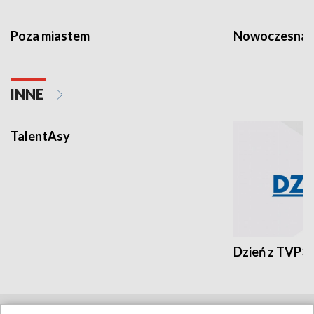
Poza miastem
Nowoczesna 
INNE
TalentAsy
Dzień z TVP3