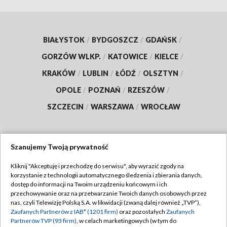
BIAŁYSTOK
/
BYDGOSZCZ
/
GDAŃSK
/
GORZÓW WLKP.
/
KATOWICE
/
KIELCE
/
KRAKÓW
/
LUBLIN
/
ŁÓDŹ
/
OLSZTYN
/
OPOLE
/
POZNAŃ
/
RZESZÓW
/
SZCZECIN
/
WARSZAWA
/
WROCŁAW
Szanujemy Twoją prywatność
Dołącz do nas:
Kliknij "Akceptuję i przechodzę do serwisu", aby wyrazić zgody na
korzystanie z technologii automatycznego śledzenia i zbierania danych,
TVP
dostęp do informacji na Twoim urządzeniu końcowym i ich
Abonament TVP
przechowywanie oraz na przetwarzanie Twoich danych osobowych przez
Regulamin TVP
nas, czyli Telewizję Polską S.A. w likwidacji (zwaną dalej również „TVP”),
Emisja w TVP
Zaufanych Partnerów z IAB* (1201 firm)
oraz pozostałych
Zaufanych
Polityka prywatności
Partnerów TVP (93 firm)
, w celach marketingowych (w tym do
Centrum informacji TVP