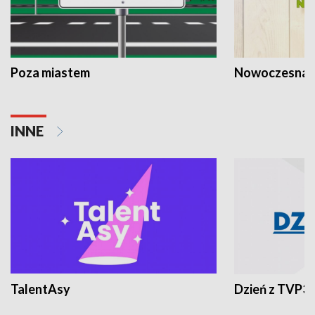
Poza miastem
Nowoczesna 
INNE
TalentAsy
Dzień z TVP3