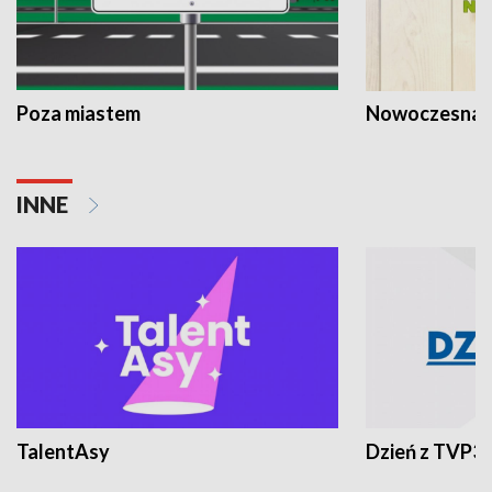
Poza miastem
Nowoczesna 
INNE
TalentAsy
Dzień z TVP3