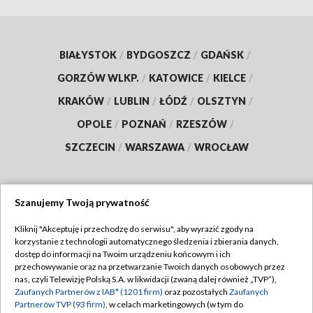
BIAŁYSTOK
/
BYDGOSZCZ
/
GDAŃSK
/
GORZÓW WLKP.
/
KATOWICE
/
KIELCE
/
KRAKÓW
/
LUBLIN
/
ŁÓDŹ
/
OLSZTYN
/
OPOLE
/
POZNAŃ
/
RZESZÓW
/
SZCZECIN
/
WARSZAWA
/
WROCŁAW
Szanujemy Twoją prywatność
Dołącz do nas:
Kliknij "Akceptuję i przechodzę do serwisu", aby wyrazić zgody na
korzystanie z technologii automatycznego śledzenia i zbierania danych,
TVP
dostęp do informacji na Twoim urządzeniu końcowym i ich
Abonament TVP
przechowywanie oraz na przetwarzanie Twoich danych osobowych przez
Regulamin TVP
nas, czyli Telewizję Polską S.A. w likwidacji (zwaną dalej również „TVP”),
Emisja w TVP
Zaufanych Partnerów z IAB* (1201 firm)
oraz pozostałych
Zaufanych
Polityka prywatności
Partnerów TVP (93 firm)
, w celach marketingowych (w tym do
Centrum informacji TVP