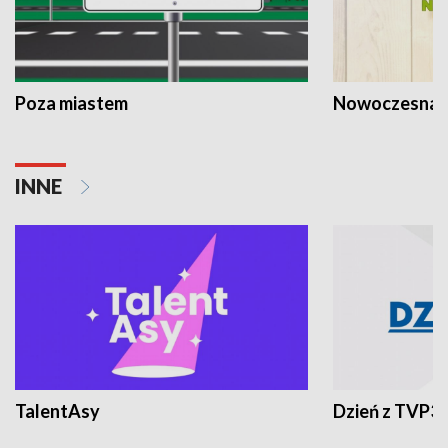
Poza miastem
Nowoczesna 
INNE
TalentAsy
Dzień z TVP3