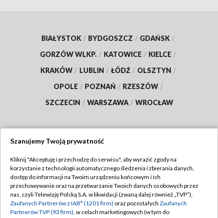
BIAŁYSTOK
/
BYDGOSZCZ
/
GDAŃSK
/
GORZÓW WLKP.
/
KATOWICE
/
KIELCE
/
KRAKÓW
/
LUBLIN
/
ŁÓDŹ
/
OLSZTYN
/
OPOLE
/
POZNAŃ
/
RZESZÓW
/
SZCZECIN
/
WARSZAWA
/
WROCŁAW
Szanujemy Twoją prywatność
Dołącz do nas:
Kliknij "Akceptuję i przechodzę do serwisu", aby wyrazić zgody na
korzystanie z technologii automatycznego śledzenia i zbierania danych,
TVP
dostęp do informacji na Twoim urządzeniu końcowym i ich
Abonament TVP
przechowywanie oraz na przetwarzanie Twoich danych osobowych przez
Regulamin TVP
nas, czyli Telewizję Polską S.A. w likwidacji (zwaną dalej również „TVP”),
Emisja w TVP
Zaufanych Partnerów z IAB* (1201 firm)
oraz pozostałych
Zaufanych
Polityka prywatności
Partnerów TVP (93 firm)
, w celach marketingowych (w tym do
Centrum informacji TVP