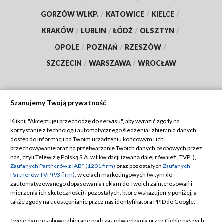
GORZÓW WLKP.
/
KATOWICE
/
KIELCE
/
KRAKÓW
/
LUBLIN
/
ŁÓDŹ
/
OLSZTYN
/
OPOLE
/
POZNAŃ
/
RZESZÓW
/
SZCZECIN
/
WARSZAWA
/
WROCŁAW
Szanujemy Twoją prywatność
Dołącz do nas:
Kliknij "Akceptuję i przechodzę do serwisu", aby wyrazić zgody na
korzystanie z technologii automatycznego śledzenia i zbierania danych,
TVP
dostęp do informacji na Twoim urządzeniu końcowym i ich
Abonament TVP
przechowywanie oraz na przetwarzanie Twoich danych osobowych przez
Regulamin TVP
nas, czyli Telewizję Polską S.A. w likwidacji (zwaną dalej również „TVP”),
Emisja w TVP
Zaufanych Partnerów z IAB* (1201 firm)
oraz pozostałych
Zaufanych
Polityka prywatności
Partnerów TVP (93 firm)
, w celach marketingowych (w tym do
Centrum informacji TVP
Moje zgody
zautomatyzowanego dopasowania reklam do Twoich zainteresowań i
mierzenia ich skuteczności) i pozostałych, które wskazujemy poniżej, a
Naziemna Telewizja Cyfrowa
Pomoc
także zgody na udostępnianie przez nas identyfikatora PPID do Google.
Sklep TVP
Biuro reklamy
Twoje dane osobowe zbierane podczas odwiedzania przez Ciebie naszych