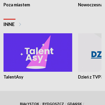
Poza miastem
Nowoczesna 
INNE
TalentAsy
Dzień z TVP3
BIAŁYSTOK
/
BYDGOSZCZ
/
GDAŃSK
/