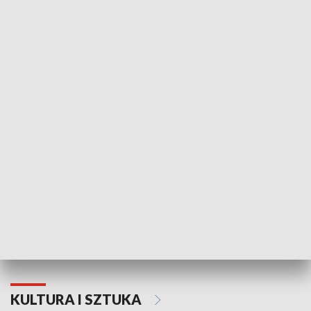
HISTORIA
70. rocznica Powstania
Narodowy Dzi
Poznańskiego Czerwca 1956 roku
Powstania Wi
KULTURA I SZTUKA