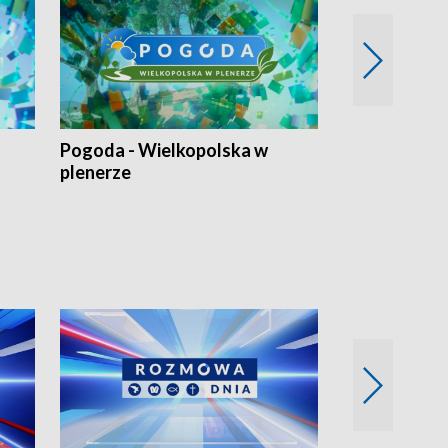
Pogoda - Wielkopolska w
Eko prognoza
plenerze