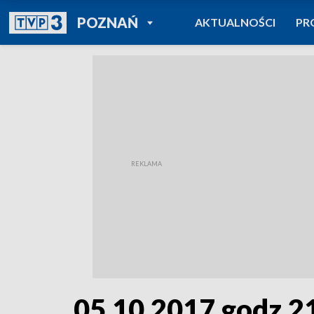
POWRÓT DO
POZNAŃ
AKTUALNOŚCI
PR
TVP REGIONY
05.10.2017 godz.2