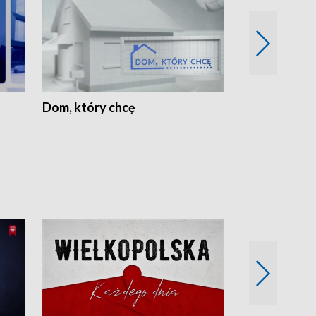
Dom, który chcę
Biznes Wielk