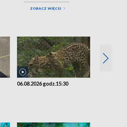
ZOBACZ WIĘCEJ
06.08.2026 godz.15:30
05.08.2026 g