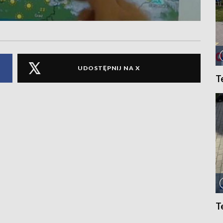
UDOSTĘPNIJ NA X
T
T