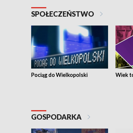
SPOŁECZEŃSTWO
Pociąg do Wielkopolski
Wiek to
GOSPODARKA