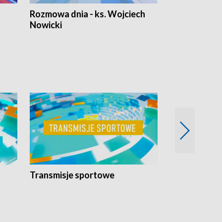
Rozmowa dnia - ks. Wojciech
Euro Fakty
Nowicki
Transmisje sportowe
Reportaże s