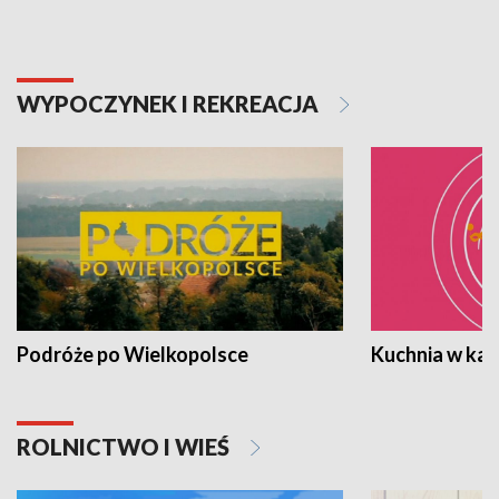
WYPOCZYNEK I REKREACJA
Podróże po Wielkopolsce
Kuchnia w ka
ROLNICTWO I WIEŚ