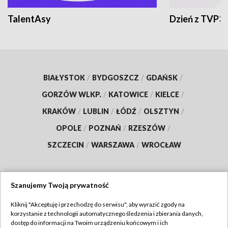
TalentAsy
Dzień z TVP3
BIAŁYSTOK
/
BYDGOSZCZ
/
GDAŃSK
/
GORZÓW WLKP.
/
KATOWICE
/
KIELCE
/
KRAKÓW
/
LUBLIN
/
ŁÓDŹ
/
OLSZTYN
/
OPOLE
/
POZNAŃ
/
RZESZÓW
/
SZCZECIN
/
WARSZAWA
/
WROCŁAW
Szanujemy Twoją prywatność
Dołącz do nas:
Kliknij "Akceptuję i przechodzę do serwisu", aby wyrazić zgody na
korzystanie z technologii automatycznego śledzenia i zbierania danych,
TVP
dostęp do informacji na Twoim urządzeniu końcowym i ich