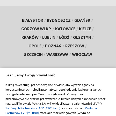
BIAŁYSTOK
/
BYDGOSZCZ
/
GDAŃSK
/
GORZÓW WLKP.
/
KATOWICE
/
KIELCE
/
KRAKÓW
/
LUBLIN
/
ŁÓDŹ
/
OLSZTYN
/
OPOLE
/
POZNAŃ
/
RZESZÓW
/
SZCZECIN
/
WARSZAWA
/
WROCŁAW
Szanujemy Twoją prywatność
Dołącz do nas:
Kliknij "Akceptuję i przechodzę do serwisu", aby wyrazić zgody na
korzystanie z technologii automatycznego śledzenia i zbierania danych,
TVP
dostęp do informacji na Twoim urządzeniu końcowym i ich
Abonament TVP
przechowywanie oraz na przetwarzanie Twoich danych osobowych przez
Regulamin TVP
nas, czyli Telewizję Polską S.A. w likwidacji (zwaną dalej również „TVP”),
Emisja w TVP
Zaufanych Partnerów z IAB* (1201 firm)
oraz pozostałych
Zaufanych
Polityka prywatności
Partnerów TVP (93 firm)
, w celach marketingowych (w tym do
Centrum informacji TVP