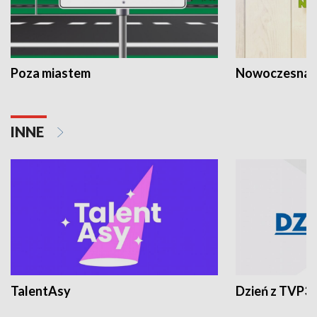
Poza miastem
Nowoczesna 
INNE
TalentAsy
Dzień z TVP3