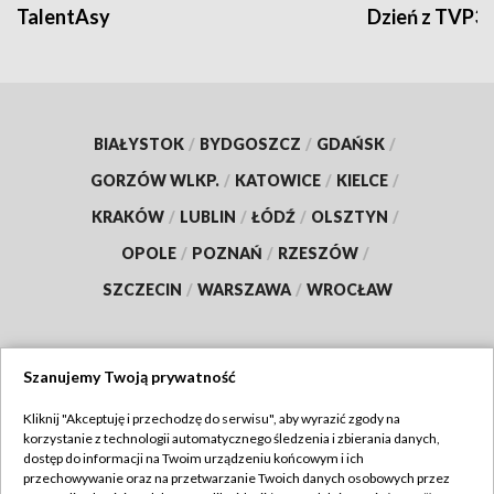
TalentAsy
Dzień z TVP3
BIAŁYSTOK
/
BYDGOSZCZ
/
GDAŃSK
/
GORZÓW WLKP.
/
KATOWICE
/
KIELCE
/
KRAKÓW
/
LUBLIN
/
ŁÓDŹ
/
OLSZTYN
/
OPOLE
/
POZNAŃ
/
RZESZÓW
/
SZCZECIN
/
WARSZAWA
/
WROCŁAW
Szanujemy Twoją prywatność
Dołącz do nas:
Kliknij "Akceptuję i przechodzę do serwisu", aby wyrazić zgody na
korzystanie z technologii automatycznego śledzenia i zbierania danych,
TVP
dostęp do informacji na Twoim urządzeniu końcowym i ich
Abonament TVP
przechowywanie oraz na przetwarzanie Twoich danych osobowych przez
Regulamin TVP