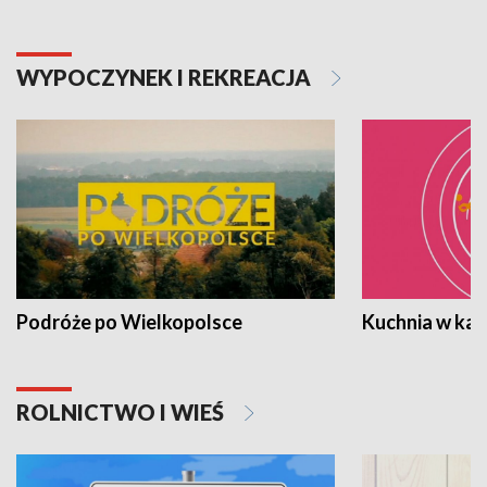
WYPOCZYNEK I REKREACJA
Podróże po Wielkopolsce
Kuchnia w ka
ROLNICTWO I WIEŚ