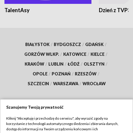
TalentAsy
Dzień z TVP3
BIAŁYSTOK
/
BYDGOSZCZ
/
GDAŃSK
/
GORZÓW WLKP.
/
KATOWICE
/
KIELCE
/
KRAKÓW
/
LUBLIN
/
ŁÓDŹ
/
OLSZTYN
/
OPOLE
/
POZNAŃ
/
RZESZÓW
/
SZCZECIN
/
WARSZAWA
/
WROCŁAW
Szanujemy Twoją prywatność
Dołącz do nas:
Kliknij "Akceptuję i przechodzę do serwisu", aby wyrazić zgody na
korzystanie z technologii automatycznego śledzenia i zbierania danych,
TVP
dostęp do informacji na Twoim urządzeniu końcowym i ich