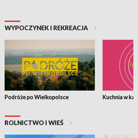
WYPOCZYNEK I REKREACJA
Podróże po Wielkopolsce
Kuchnia w ka
ROLNICTWO I WIEŚ