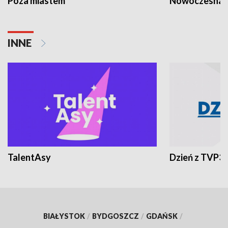
Poza miastem
Nowoczesna 
INNE
TalentAsy
Dzień z TVP3
BIAŁYSTOK
/
BYDGOSZCZ
/
GDAŃSK
/