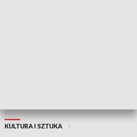
HISTORIA
70. rocznica Powstania
Narodowy Dzi
Poznańskiego Czerwca 1956 roku
Powstania Wi
KULTURA I SZTUKA