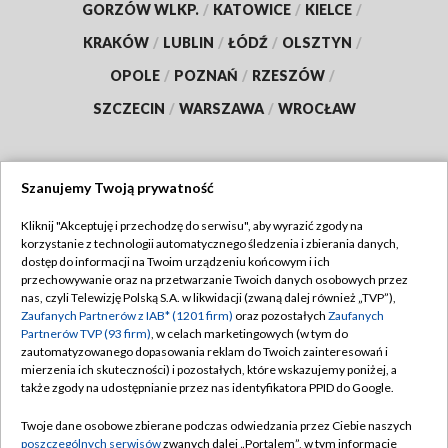
GORZÓW WLKP.
/
KATOWICE
/
KIELCE
/
KRAKÓW
/
LUBLIN
/
ŁÓDŹ
/
OLSZTYN
/
OPOLE
/
POZNAŃ
/
RZESZÓW
/
SZCZECIN
/
WARSZAWA
/
WROCŁAW
Szanujemy Twoją prywatność
Dołącz do nas:
Kliknij "Akceptuję i przechodzę do serwisu", aby wyrazić zgody na
korzystanie z technologii automatycznego śledzenia i zbierania danych,
TVP
dostęp do informacji na Twoim urządzeniu końcowym i ich
Abonament TVP
przechowywanie oraz na przetwarzanie Twoich danych osobowych przez
Regulamin TVP
nas, czyli Telewizję Polską S.A. w likwidacji (zwaną dalej również „TVP”),
Emisja w TVP
Zaufanych Partnerów z IAB* (1201 firm)
oraz pozostałych
Zaufanych
Polityka prywatności
Partnerów TVP (93 firm)
, w celach marketingowych (w tym do
Centrum informacji TVP
Moje zgody
zautomatyzowanego dopasowania reklam do Twoich zainteresowań i
mierzenia ich skuteczności) i pozostałych, które wskazujemy poniżej, a
Naziemna Telewizja Cyfrowa
Pomoc
także zgody na udostępnianie przez nas identyfikatora PPID do Google.
Sklep TVP
Biuro reklamy
Twoje dane osobowe zbierane podczas odwiedzania przez Ciebie naszych
Rada Programowa
poszczególnych serwisów
zwanych dalej „Portalem”, w tym informacje
Kontakt