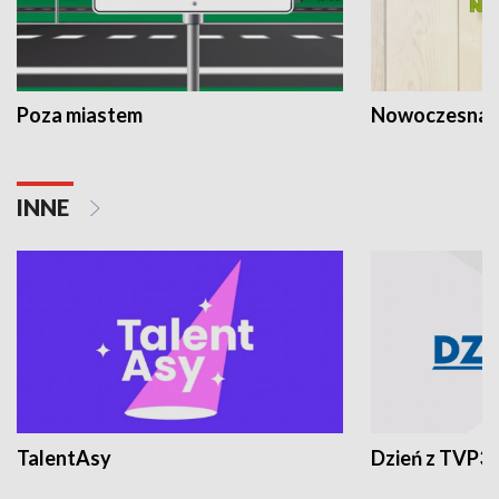
Poza miastem
Nowoczesna 
INNE
TalentAsy
Dzień z TVP3