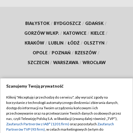
BIAŁYSTOK
/
BYDGOSZCZ
/
GDAŃSK
/
GORZÓW WLKP.
/
KATOWICE
/
KIELCE
/
KRAKÓW
/
LUBLIN
/
ŁÓDŹ
/
OLSZTYN
/
OPOLE
/
POZNAŃ
/
RZESZÓW
/
SZCZECIN
/
WARSZAWA
/
WROCŁAW
Szanujemy Twoją prywatność
Dołącz do nas:
Kliknij "Akceptuję i przechodzę do serwisu", aby wyrazić zgody na
korzystanie z technologii automatycznego śledzenia i zbierania danych,
TVP
dostęp do informacji na Twoim urządzeniu końcowym i ich
Abonament TVP
przechowywanie oraz na przetwarzanie Twoich danych osobowych przez
Regulamin TVP
nas, czyli Telewizję Polską S.A. w likwidacji (zwaną dalej również „TVP”),
Emisja w TVP
Zaufanych Partnerów z IAB* (1201 firm)
oraz pozostałych
Zaufanych
Polityka prywatności
Partnerów TVP (93 firm)
, w celach marketingowych (w tym do
Centrum informacji TVP