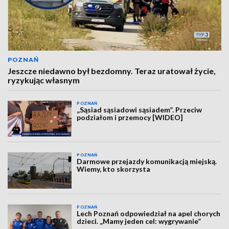
POZNAŃ
Jeszcze niedawno był bezdomny. Teraz uratował życie,
ryzykując własnym
POZNAŃ
„Sąsiad sąsiadowi sąsiadem”. Przeciw
podziałom i przemocy [WIDEO]
POZNAŃ
Darmowe przejazdy komunikacją miejską.
Wiemy, kto skorzysta
POZNAŃ
Lech Poznań odpowiedział na apel chorych
dzieci. „Mamy jeden cel: wygrywanie”