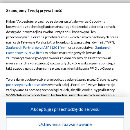
Szanujemy Twoją prywatność
Dołącz do nas:
Kliknij "Akceptuję i przechodzę do serwisu", aby wyrazić zgody na
korzystanie z technologii automatycznego śledzenia i zbierania danych,
TVP
dostęp do informacji na Twoim urządzeniu końcowym i ich
Abonament TVP
przechowywanie oraz na przetwarzanie Twoich danych osobowych przez
Regulamin TVP
nas, czyli Telewizję Polską S.A. w likwidacji (zwaną dalej również „TVP”),
Emisja w TVP
Polityka prywatności
Zaufanych Partnerów z IAB* (1201 firm)
oraz pozostałych
Zaufanych
Partnerów TVP (93 firm)
, w celach marketingowych (w tym do
Centrum informacji TVP
Moje zgody
zautomatyzowanego dopasowania reklam do Twoich zainteresowań i
mierzenia ich skuteczności) i pozostałych, które wskazujemy poniżej, a
Naziemna Telewizja Cyfrowa
Pomoc
także zgody na udostępnianie przez nas identyfikatora PPID do Google.
Sklep TVP
Biuro reklamy
Twoje dane osobowe zbierane podczas odwiedzania przez Ciebie naszych
Rada Programowa
Kontakt
poszczególnych serwisów
zwanych dalej „Portalem”, w tym informacje
zapisywane za pomocą technologii takich jak: pliki cookie, sygnalizatory
System NOS
WWW lub innych podobnych technologii umożliwiających świadczenie
dopasowanych i bezpiecznych usług, personalizację treści oraz reklam,
Informacje o nadawcy
Kanały
udostępnianie funkcji mediów społecznościowych oraz analizowanie
Akceptuję i przechodzę do serwisu
ruchu w Internecie.
Program dla prasy
©2026 Telewizja Polska S.A. w likwidacji
Biuro Reklamy
Twoje dane osobowe zbierane podczas odwiedzania przez Ciebie
Ustawienia zaawansowane
poszczególnych serwisów
na Portalu, takie jak adresy IP, identyfikatory