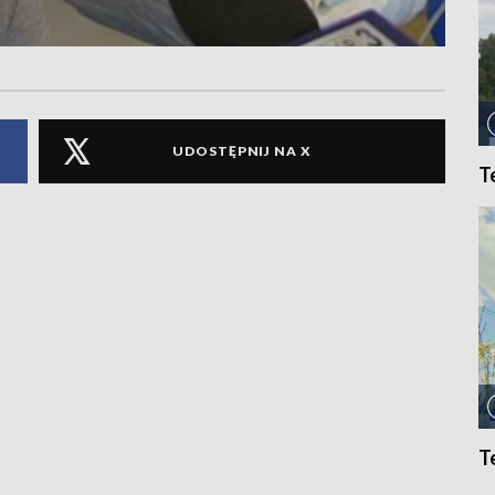
UDOSTĘPNIJ NA X
T
T