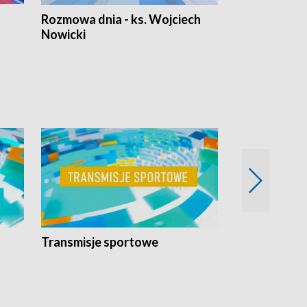
Rozmowa dnia - ks. Wojciech
Euro Fakty
Nowicki
Transmisje sportowe
Reportaże s