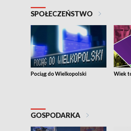
SPOŁECZEŃSTWO
Pociąg do Wielkopolski
Wiek to
GOSPODARKA