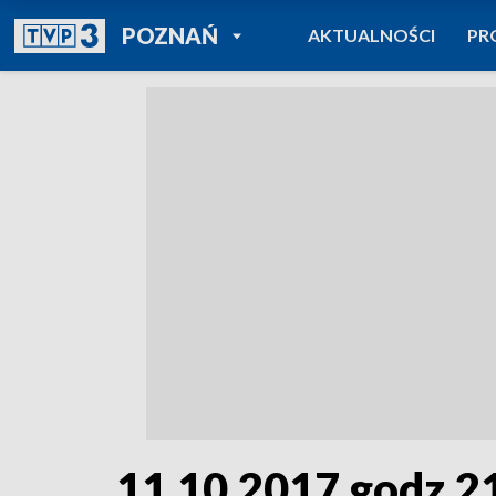
POWRÓT DO
POZNAŃ
AKTUALNOŚCI
PR
TVP REGIONY
11.10.2017 godz.2