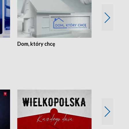
Dom, który chcę
Biznes Wielk