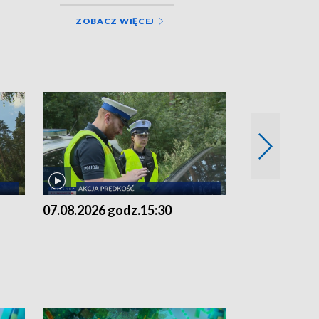
ZOBACZ WIĘCEJ
07.08.2026 godz.15:30
06.08.2026 g