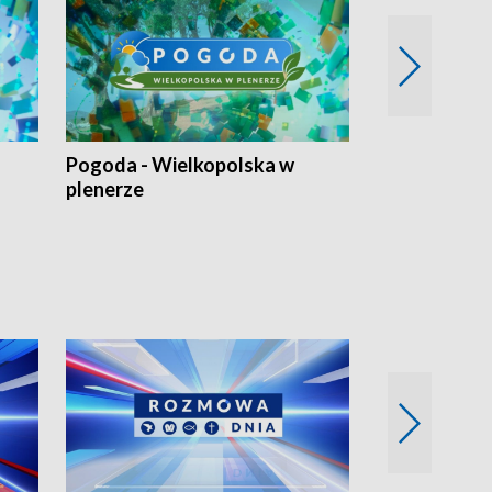
Pogoda - Wielkopolska w
Eko prognoza
plenerze