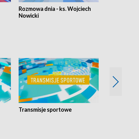
Rozmowa dnia - ks. Wojciech
Euro Fakty
Nowicki
Transmisje sportowe
Reportaże s