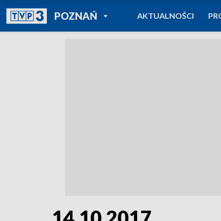
POWRÓT DO
POZNAŃ
AKTUALNOŚCI
PR
TVP REGIONY
14.10.2017