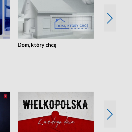
Dom, który chcę
Biznes Wielk