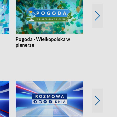
Pogoda - Wielkopolska w
Eko prognoza
plenerze