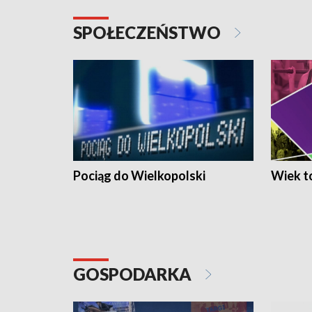
SPOŁECZEŃSTWO
Pociąg do Wielkopolski
Wiek to
GOSPODARKA