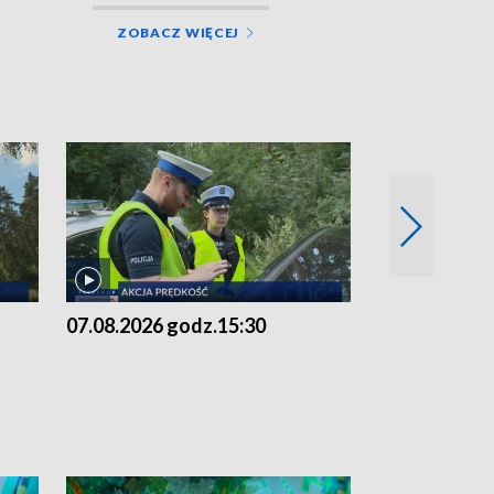
ZOBACZ WIĘCEJ
07.08.2026 godz.15:30
06.08.2026 g