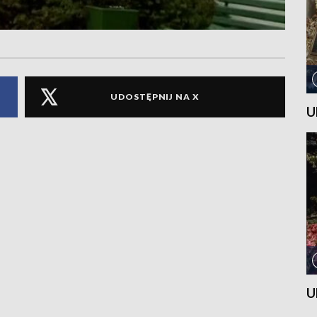
UDOSTĘPNIJ NA X
U
U