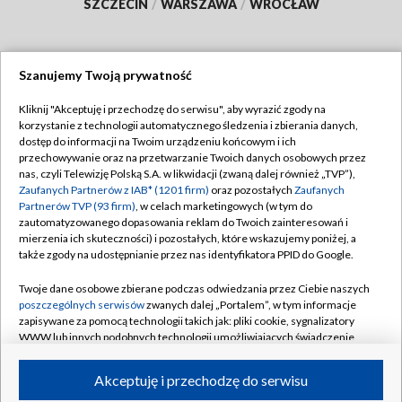
SZCZECIN
/
WARSZAWA
/
WROCŁAW
Szanujemy Twoją prywatność
Dołącz do nas:
Kliknij "Akceptuję i przechodzę do serwisu", aby wyrazić zgody na
korzystanie z technologii automatycznego śledzenia i zbierania danych,
TVP
dostęp do informacji na Twoim urządzeniu końcowym i ich
Abonament TVP
przechowywanie oraz na przetwarzanie Twoich danych osobowych przez
Regulamin TVP
nas, czyli Telewizję Polską S.A. w likwidacji (zwaną dalej również „TVP”),
Emisja w TVP
Polityka prywatności
Zaufanych Partnerów z IAB* (1201 firm)
oraz pozostałych
Zaufanych
Partnerów TVP (93 firm)
, w celach marketingowych (w tym do
Centrum informacji TVP
Moje zgody
zautomatyzowanego dopasowania reklam do Twoich zainteresowań i
mierzenia ich skuteczności) i pozostałych, które wskazujemy poniżej, a
Naziemna Telewizja Cyfrowa
Pomoc
także zgody na udostępnianie przez nas identyfikatora PPID do Google.
Sklep TVP
Biuro reklamy
Twoje dane osobowe zbierane podczas odwiedzania przez Ciebie naszych
Rada Programowa
Kontakt
poszczególnych serwisów
zwanych dalej „Portalem”, w tym informacje
zapisywane za pomocą technologii takich jak: pliki cookie, sygnalizatory
System NOS
WWW lub innych podobnych technologii umożliwiających świadczenie
dopasowanych i bezpiecznych usług, personalizację treści oraz reklam,
Informacje o nadawcy
Kanały
udostępnianie funkcji mediów społecznościowych oraz analizowanie
Akceptuję i przechodzę do serwisu
ruchu w Internecie.
Program dla prasy