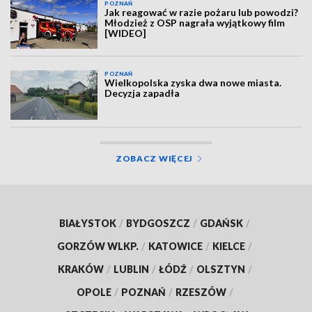
POZNAŃ
Jak reagować w razie pożaru lub powodzi?
Młodzież z OSP nagrała wyjątkowy film
[WIDEO]
POZNAŃ
Wielkopolska zyska dwa nowe miasta.
Decyzja zapadła
ZOBACZ WIĘCEJ
BIAŁYSTOK
/
BYDGOSZCZ
/
GDAŃSK
/
GORZÓW WLKP.
/
KATOWICE
/
KIELCE
/
KRAKÓW
/
LUBLIN
/
ŁÓDŹ
/
OLSZTYN
/
OPOLE
/
POZNAŃ
/
RZESZÓW
/