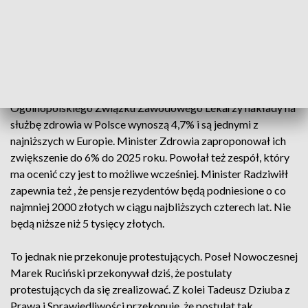
najbliższych trzech lat. To jest ich pierwszy postulat.
Rezydenci i studenci którzy dziś wspierali protest chcą też
zmniejszenia kolejek do lekarzy i wzrostu płac w służbie
zdrowia co ich zdaniem poprawi opiekę nad pacjentem.
Według informacji Porozumienia Rezydentów
Ogólnopolskiego Związku Zawodowego Lekarzy nakłady na
służbę zdrowia w Polsce wynoszą 4,7% i są jednymi z
najniższych w Europie. Minister Zdrowia zaproponował ich
zwiększenie do 6% do 2025 roku. Powołał też zespół, który
ma ocenić czy jest to możliwe wcześniej. Minister Radziwiłł
zapewnia też , że pensje rezydentów będą podniesione o co
najmniej 2000 złotych w ciągu najbliższych czterech lat. Nie
będą niższe niż 5 tysięcy złotych.
To jednak nie przekonuje protestujących. Poseł Nowoczesnej
Marek Ruciński przekonywał dziś, że postulaty
protestujących da się zrealizować. Z kolei Tadeusz Dziuba z
Prawa i Sprawiedliwości przekonuje, że postulat tak