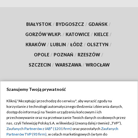
BIAŁYSTOK
/
BYDGOSZCZ
/
GDAŃSK
/
GORZÓW WLKP.
/
KATOWICE
/
KIELCE
/
KRAKÓW
/
LUBLIN
/
ŁÓDŹ
/
OLSZTYN
/
OPOLE
/
POZNAŃ
/
RZESZÓW
/
SZCZECIN
/
WARSZAWA
/
WROCŁAW
Szanujemy Twoją prywatność
Dołącz do nas:
Kliknij "Akceptuję i przechodzę do serwisu", aby wyrazić zgody na
korzystanie z technologii automatycznego śledzenia i zbierania danych,
TVP
dostęp do informacji na Twoim urządzeniu końcowym i ich
Abonament TVP
przechowywanie oraz na przetwarzanie Twoich danych osobowych przez
Regulamin TVP
nas, czyli Telewizję Polską S.A. w likwidacji (zwaną dalej również „TVP”),
Emisja w TVP
Zaufanych Partnerów z IAB* (1201 firm)
oraz pozostałych
Zaufanych
Polityka prywatności
Partnerów TVP (93 firm)
, w celach marketingowych (w tym do
Centrum informacji TVP