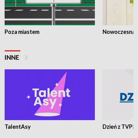
Poza miastem
Nowoczesna 
INNE
TalentAsy
Dzień z TVP3