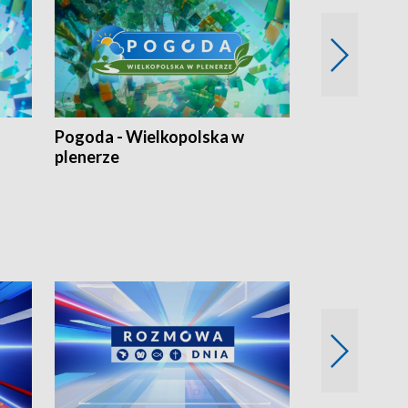
Pogoda - Wielkopolska w
Eko prognoza
plenerze