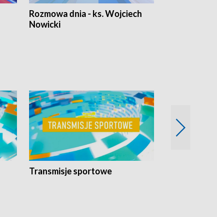
Rozmowa dnia - ks. Wojciech
Euro Fakty
Nowicki
Transmisje sportowe
Reportaże s