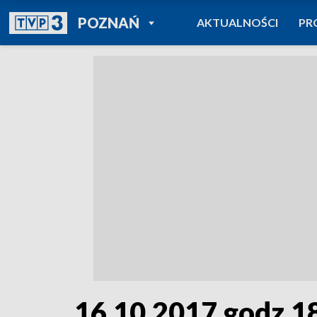
POWRÓT DO
POZNAŃ
AKTUALNOŚCI
PR
TVP REGIONY
16.10.2017 godz.1