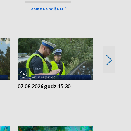
ZOBACZ WIĘCEJ
07.08.2026 godz.15:30
06.08.2026 g