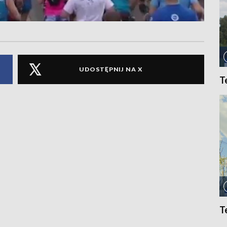
UDOSTĘPNIJ NA X
T
T