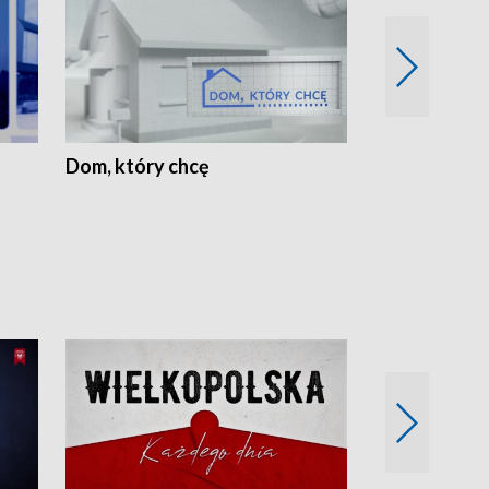
Dom, który chcę
Biznes Wielk