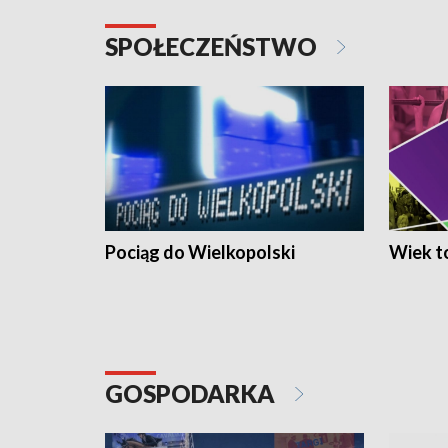
SPOŁECZEŃSTWO
Pociąg do Wielkopolski
Wiek to
GOSPODARKA