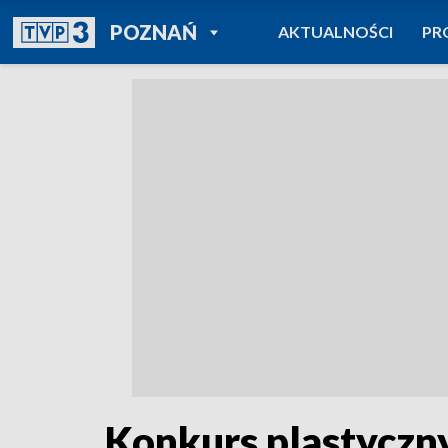
POWRÓT DO
POZNAŃ
AKTUALNOŚCI
PR
TVP REGIONY
Konkurs plastyczny