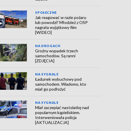
SPOŁECZNE
Jak reagować w razie pożaru
lub powodzi? Młodzież z OSP
nagrała wyjątkowy film
[WIDEO]
NA DROGACH
Groźny wypadek trzech
samochodów. Są ranni
[ZDJĘCIA]
NA SYGNALE
Ładunek wybuchowy pod
samochodem. Wiadomo, kto
miał go podłożyć
NA SYGNALE
Miał zaczepiać nastolatkę nad
popularnym kąpieliskiem.
Interweniowała policja
[AKTUALIZACJA]