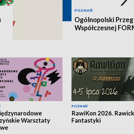
POZNAŃ
u
Ogólnopolski Przegl
Współczesnej FO
Ń
POZNAŃ
Międzynarodowe
RawiKon 2026. Rawick
zyńskie Warsztaty
Fantastyki
owe