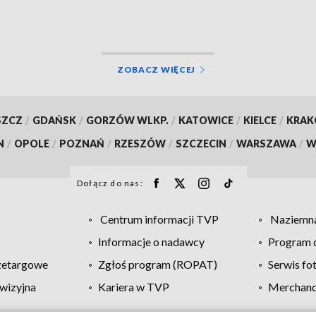
ZOBACZ WIĘCEJ
SZCZ
/
GDAŃSK
/
GORZÓW WLKP.
/
KATOWICE
/
KIELCE
/
KRA
N
/
OPOLE
/
POZNAŃ
/
RZESZÓW
/
SZCZECIN
/
WARSZAWA
/
W
Dołącz do nas:
Centrum informacji TVP
Naziemna
Informacje o nadawcy
Program d
zetargowe
Zgłoś program (ROPAT)
Serwis fo
wizyjna
Kariera w TVP
Merchandi