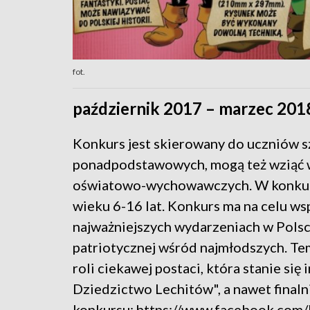
fot.
październik 2017 – marzec 201
Konkurs jest skierowany do uczniów 
ponadpodstawowych, mogą też wziąć w
oświatowo-wychowawczych. W konkursi
wieku 6-16 lat. Konkurs ma na celu w
najważniejszych wydarzeniach w Pols
patriotycznej wśród najmłodszych. Te
roli ciekawej postaci, która stanie się 
Dziedzictwo Lechitów", a nawet finalni
konkursu: https://www.facebook.co