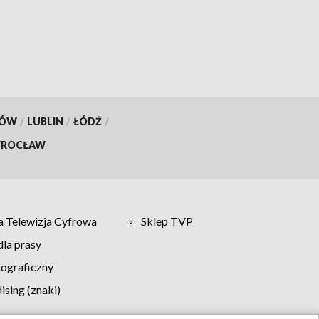
KÓW
/
LUBLIN
/
ŁÓDŹ
/
ROCŁAW
 Telewizja Cyfrowa
Sklep TVP
la prasy
tograficzny
sing (znaki)