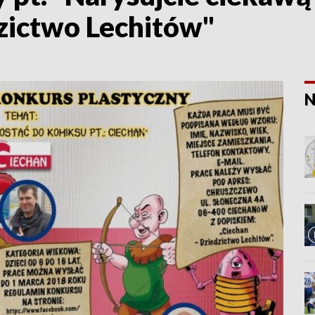
dzictwo Lechitów"
N