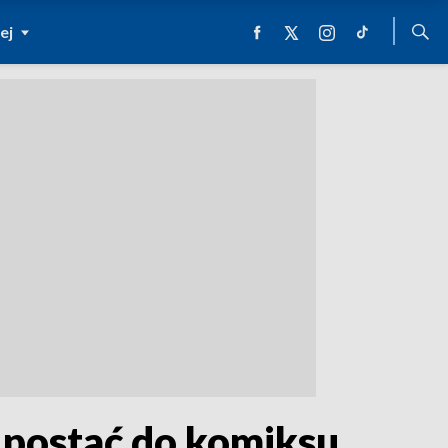
ej
 postać do komiksu