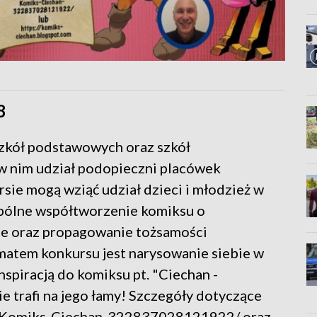
8
szkół podstawowych oraz szkół
 nim udział podopieczni placówek
e mogą wziąć udział dzieci i młodzież w
spólne współtworzenie komiksu o
ce oraz propagowanie tożsamości
matem konkursu jest narysowanie siebie w
inspiracją do komiksu pt. "Ciechan -
e trafi na jego łamy! Szczegóły dotyczące
m/Komiks-Ciechan-322837028121922/ oraz