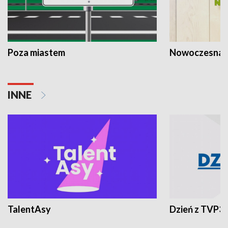
Poza miastem
Nowoczesna 
INNE
TalentAsy
Dzień z TVP3