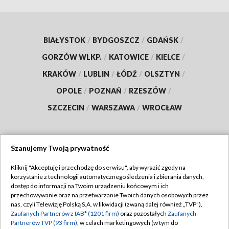
BIAŁYSTOK
/
BYDGOSZCZ
/
GDAŃSK
/
GORZÓW WLKP.
/
KATOWICE
/
KIELCE
/
KRAKÓW
/
LUBLIN
/
ŁÓDŹ
/
OLSZTYN
/
OPOLE
/
POZNAŃ
/
RZESZÓW
/
SZCZECIN
/
WARSZAWA
/
WROCŁAW
Szanujemy Twoją prywatność
Dołącz do nas:
Kliknij "Akceptuję i przechodzę do serwisu", aby wyrazić zgody na
korzystanie z technologii automatycznego śledzenia i zbierania danych,
TVP
dostęp do informacji na Twoim urządzeniu końcowym i ich
Abonament TVP
przechowywanie oraz na przetwarzanie Twoich danych osobowych przez
Regulamin TVP
nas, czyli Telewizję Polską S.A. w likwidacji (zwaną dalej również „TVP”),
Emisja w TVP
Zaufanych Partnerów z IAB* (1201 firm)
oraz pozostałych
Zaufanych
Polityka prywatności
Partnerów TVP (93 firm)
, w celach marketingowych (w tym do
Centrum informacji TVP