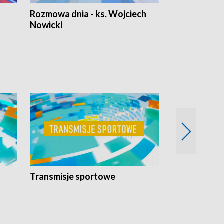
Rozmowa dnia - ks. Wojciech
Euro Fakty
Nowicki
Transmisje sportowe
Reportaże s