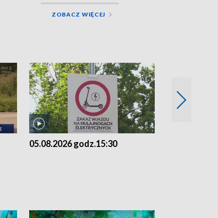
ZOBACZ WIĘCEJ
05.08.2026 godz.15:30
04.08.2026 g