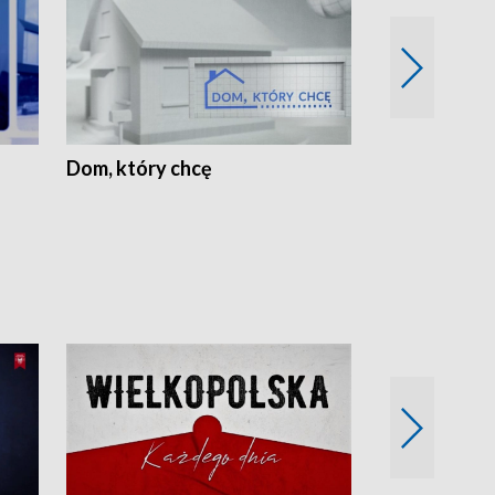
Dom, który chcę
Biznes Wielk