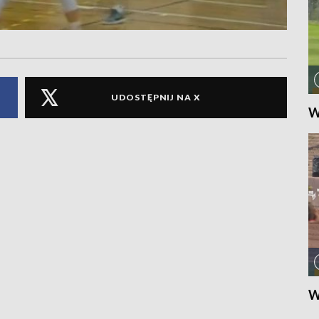
UDOSTĘPNIJ NA X
W
W