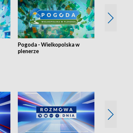
Pogoda - Wielkopolska w
Eko prognoza
plenerze