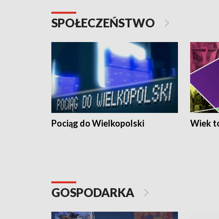
SPOŁECZEŃSTWO
Pociąg do Wielkopolski
Wiek to
GOSPODARKA