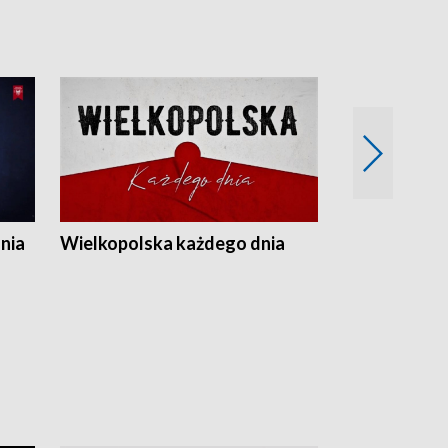
nia
Wielkopolska każdego dnia
Rozmowy z m