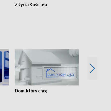
Z życia Kościoła
Jak rozmawia
Dom, który chcę
Biznes Wielk