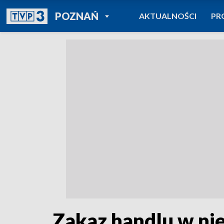
POWRÓT DO
POZNAŃ
AKTUALNOŚCI
PR
TVP REGIONY
Zakaz handlu w nie