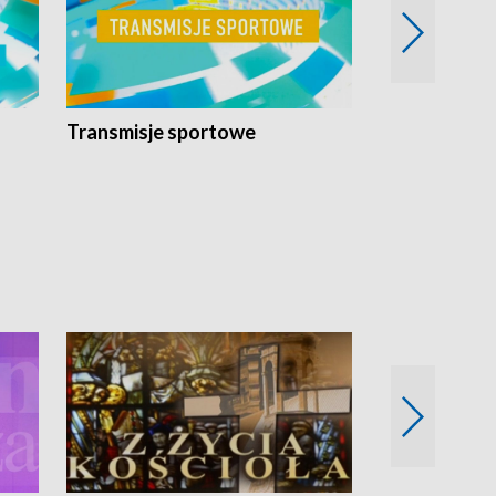
Transmisje sportowe
Reportaże s