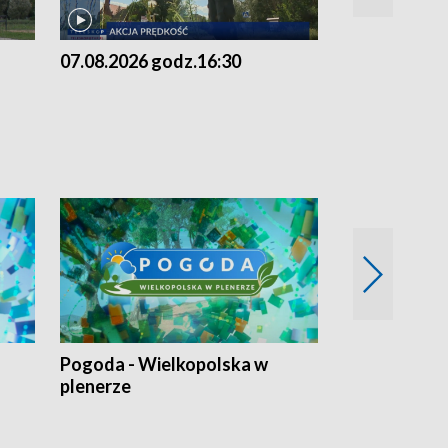
07.08.2026 godz.16:30
07.08.2026 g
Pogoda - Wielkopolska w
Eko prognoza
plenerze