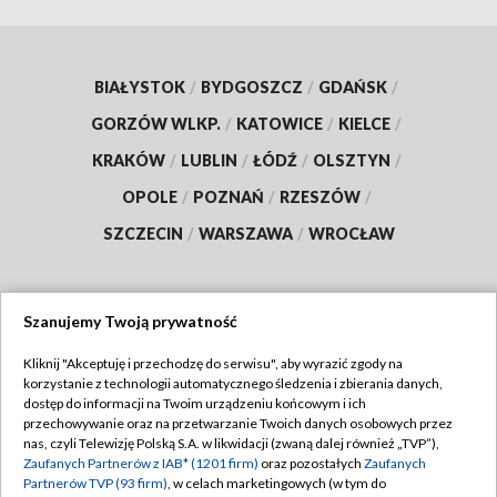
BIAŁYSTOK
/
BYDGOSZCZ
/
GDAŃSK
/
GORZÓW WLKP.
/
KATOWICE
/
KIELCE
/
KRAKÓW
/
LUBLIN
/
ŁÓDŹ
/
OLSZTYN
/
OPOLE
/
POZNAŃ
/
RZESZÓW
/
SZCZECIN
/
WARSZAWA
/
WROCŁAW
Szanujemy Twoją prywatność
Dołącz do nas:
Kliknij "Akceptuję i przechodzę do serwisu", aby wyrazić zgody na
korzystanie z technologii automatycznego śledzenia i zbierania danych,
TVP
dostęp do informacji na Twoim urządzeniu końcowym i ich
Abonament TVP
przechowywanie oraz na przetwarzanie Twoich danych osobowych przez
Regulamin TVP
nas, czyli Telewizję Polską S.A. w likwidacji (zwaną dalej również „TVP”),
Emisja w TVP
Zaufanych Partnerów z IAB* (1201 firm)
oraz pozostałych
Zaufanych
Polityka prywatności
Partnerów TVP (93 firm)
, w celach marketingowych (w tym do
Centrum informacji TVP