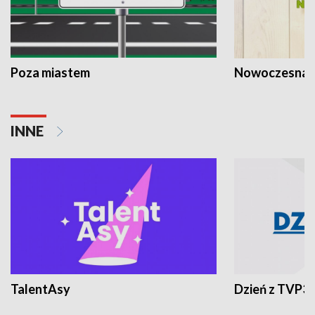
Poza miastem
Nowoczesna 
INNE
TalentAsy
Dzień z TVP3