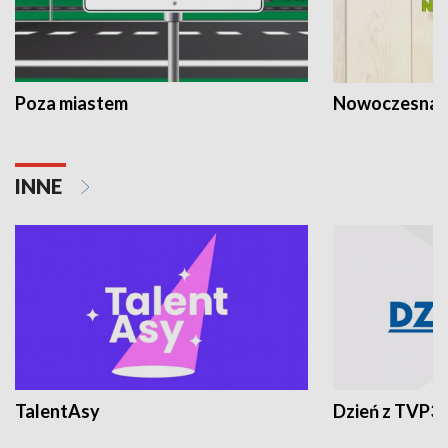
Poza miastem
Nowoczesna 
INNE
TalentAsy
Dzień z TVP3