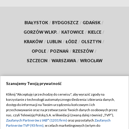
BIAŁYSTOK
/
BYDGOSZCZ
/
GDAŃSK
/
GORZÓW WLKP.
/
KATOWICE
/
KIELCE
/
KRAKÓW
/
LUBLIN
/
ŁÓDŹ
/
OLSZTYN
/
OPOLE
/
POZNAŃ
/
RZESZÓW
/
SZCZECIN
/
WARSZAWA
/
WROCŁAW
Szanujemy Twoją prywatność
Dołącz do nas:
Kliknij "Akceptuję i przechodzę do serwisu", aby wyrazić zgody na
korzystanie z technologii automatycznego śledzenia i zbierania danych,
TVP
dostęp do informacji na Twoim urządzeniu końcowym i ich
Abonament TVP
przechowywanie oraz na przetwarzanie Twoich danych osobowych przez
Regulamin TVP
nas, czyli Telewizję Polską S.A. w likwidacji (zwaną dalej również „TVP”),
Emisja w TVP
Zaufanych Partnerów z IAB* (1201 firm)
oraz pozostałych
Zaufanych
Polityka prywatności
Partnerów TVP (93 firm)
, w celach marketingowych (w tym do
Centrum informacji TVP