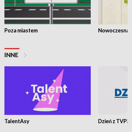
Poza miastem
Nowoczesna 
INNE
TalentAsy
Dzień z TVP3