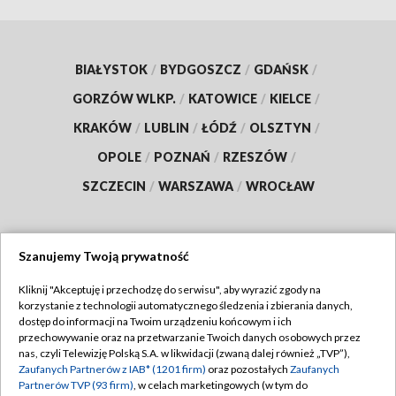
BIAŁYSTOK
/
BYDGOSZCZ
/
GDAŃSK
/
GORZÓW WLKP.
/
KATOWICE
/
KIELCE
/
KRAKÓW
/
LUBLIN
/
ŁÓDŹ
/
OLSZTYN
/
OPOLE
/
POZNAŃ
/
RZESZÓW
/
SZCZECIN
/
WARSZAWA
/
WROCŁAW
Szanujemy Twoją prywatność
Dołącz do nas:
Kliknij "Akceptuję i przechodzę do serwisu", aby wyrazić zgody na
korzystanie z technologii automatycznego śledzenia i zbierania danych,
TVP
dostęp do informacji na Twoim urządzeniu końcowym i ich
Abonament TVP
przechowywanie oraz na przetwarzanie Twoich danych osobowych przez
Regulamin TVP
nas, czyli Telewizję Polską S.A. w likwidacji (zwaną dalej również „TVP”),
Emisja w TVP
Zaufanych Partnerów z IAB* (1201 firm)
oraz pozostałych
Zaufanych
Polityka prywatności
Partnerów TVP (93 firm)
, w celach marketingowych (w tym do
Centrum informacji TVP