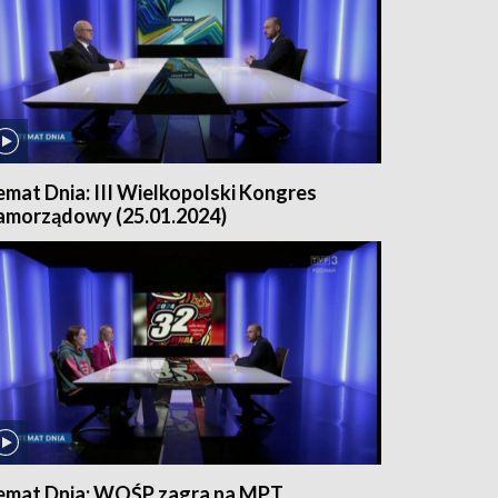
emat Dnia: III Wielkopolski Kongres
amorządowy (25.01.2024)
emat Dnia: WOŚP zagra na MPT