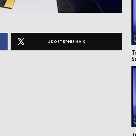
UDOSTĘPNIJ NA X
T
S
T