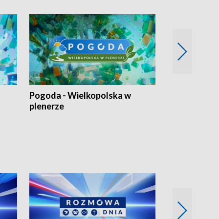
Pogoda - Wielkopolska w
Eko prognoza
plenerze