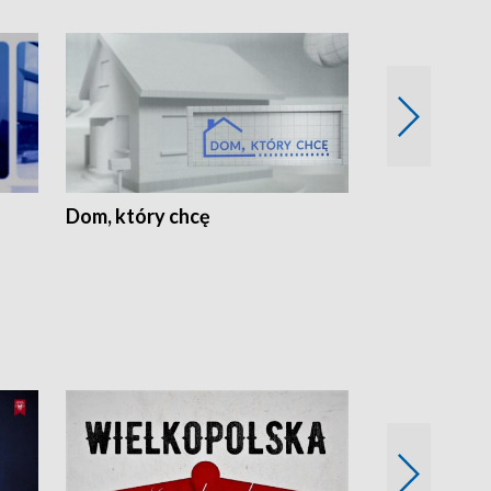
Dom, który chcę
Biznes Wielk