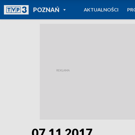
POWRÓT DO
POZNAŃ
AKTUALNOŚCI
PR
TVP REGIONY
07.11.2017