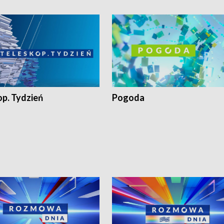
op. Tydzień
Pogoda