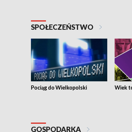
SPOŁECZEŃSTWO
Pociąg do Wielkopolski
Wiek to
GOSPODARKA