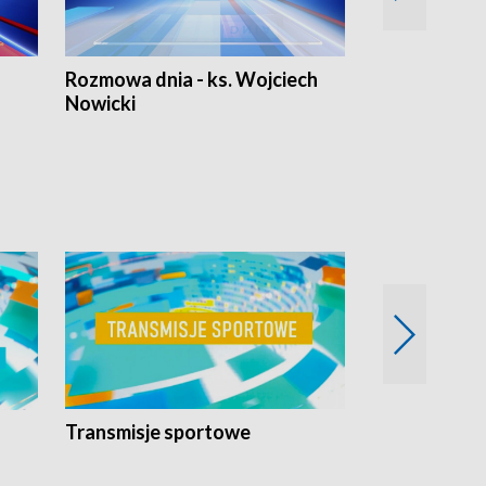
Rozmowa dnia - ks. Wojciech
Euro Fakty
Nowicki
Transmisje sportowe
Reportaże s