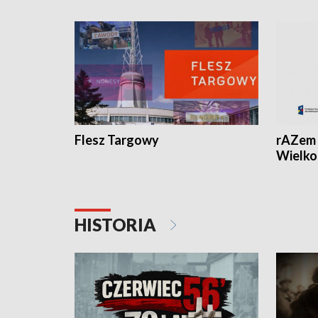
Flesz Targowy
rAZem 
Wielko
HISTORIA