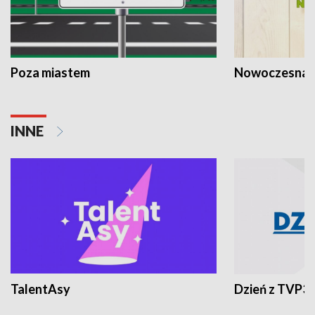
Poza miastem
Nowoczesna 
INNE
TalentAsy
Dzień z TVP3