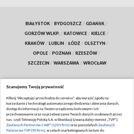
BIAŁYSTOK
/
BYDGOSZCZ
/
GDAŃSK
/
GORZÓW WLKP.
/
KATOWICE
/
KIELCE
/
KRAKÓW
/
LUBLIN
/
ŁÓDŹ
/
OLSZTYN
/
OPOLE
/
POZNAŃ
/
RZESZÓW
/
SZCZECIN
/
WARSZAWA
/
WROCŁAW
Szanujemy Twoją prywatność
Dołącz do nas:
Kliknij "Akceptuję i przechodzę do serwisu", aby wyrazić zgody na
korzystanie z technologii automatycznego śledzenia i zbierania danych,
TVP
dostęp do informacji na Twoim urządzeniu końcowym i ich
Abonament TVP
przechowywanie oraz na przetwarzanie Twoich danych osobowych przez
Regulamin TVP
nas, czyli Telewizję Polską S.A. w likwidacji (zwaną dalej również „TVP”),
Emisja w TVP
Zaufanych Partnerów z IAB* (1201 firm)
oraz pozostałych
Zaufanych
Polityka prywatności
Partnerów TVP (93 firm)
, w celach marketingowych (w tym do
Centrum informacji TVP