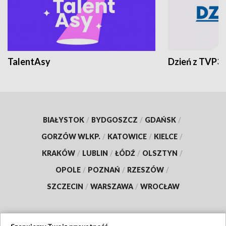
TalentAsy
Dzień z TVP3
BIAŁYSTOK
/
BYDGOSZCZ
/
GDAŃSK
/
GORZÓW WLKP.
/
KATOWICE
/
KIELCE
/
KRAKÓW
/
LUBLIN
/
ŁÓDŹ
/
OLSZTYN
/
OPOLE
/
POZNAŃ
/
RZESZÓW
/
SZCZECIN
/
WARSZAWA
/
WROCŁAW