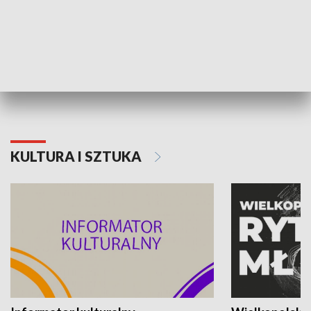
70. rocznica Powstania
Narodowy Dzi
Poznańskiego Czerwca 1956 roku
Powstania Wi
KULTURA I SZTUKA